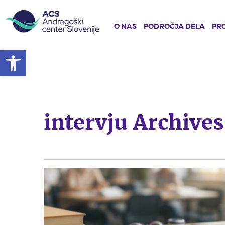
O NAS
PODROČJA DELA
PRO
Open toolbar
Skip
to
main
content
intervju Archives