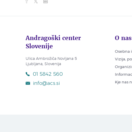
Andragoški center
O nas
Slovenije
Osebna i
Ulica Ambrožiča Novljana 5
Vizija, p
Ljubljana, Slovenija
Organizi
01 5842 560
Informac
Kje nas 
info@acs.si