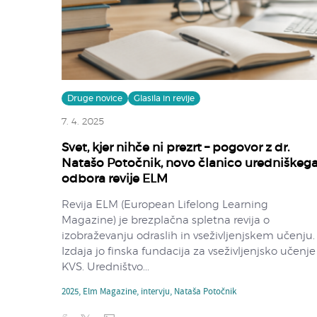
Druge novice
Glasila in revije
7. 4. 2025
Svet, kjer nihče ni prezrt – pogovor z dr.
Natašo Potočnik, novo članico uredniškeg
odbora revije ELM
Revija ELM (European Lifelong Learning
Magazine) je brezplačna spletna revija o
izobraževanju odraslih in vseživljenjskem učenju.
Izdaja jo finska fundacija za vseživljenjsko učenje
KVS. Uredništvo...
2025
,
Elm Magazine
,
intervju
,
Nataša Potočnik