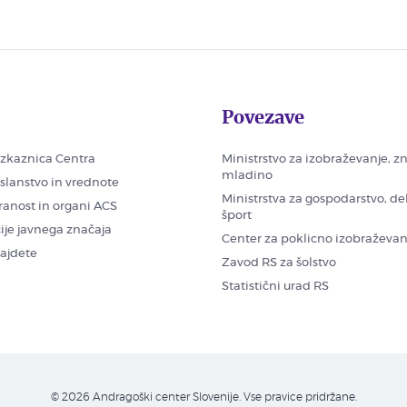
Povezave
zkaznica Centra
Ministrstvo za izobraževanje, z
mladino
oslanstvo in vrednote
Ministrstva za gospodarstvo, de
ranost in organi ACS
šport
ije javnega značaja
Center za poklicno izobraževan
najdete
Zavod RS za šolstvo
Statistični urad RS
© 2026 Andragoški center Slovenije. Vse pravice pridržane.