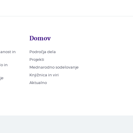
Domov
nanost in
Področja dela
Projekti
lo in
Mednarodno sodelovanje
Knjižnica in viri
je
Aktualno