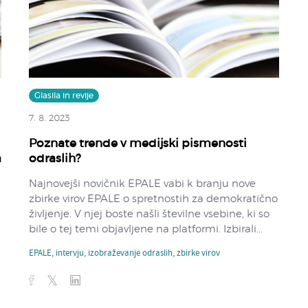
Glasila in revije
7. 8. 2023
Poznate trende v medijski pismenosti
a
odraslih?
Najnovejši novičnik EPALE vabi k branju nove
zbirke virov EPALE o spretnostih za demokratično
življenje. V njej boste našli številne vsebine, ki so
bile o tej temi objavljene na platformi. Izbirali...
EPALE
,
intervju
,
izobraževanje odraslih
,
zbirke virov