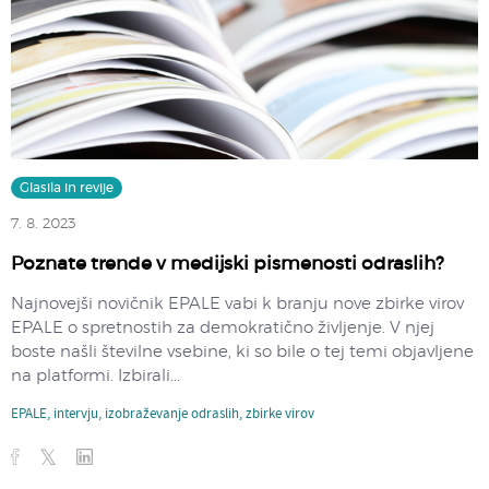
Glasila in revije
7. 8. 2023
Poznate trende v medijski pismenosti odraslih?
Najnovejši novičnik EPALE vabi k branju nove zbirke virov
EPALE o spretnostih za demokratično življenje. V njej
boste našli številne vsebine, ki so bile o tej temi objavljene
na platformi. Izbirali...
EPALE
,
intervju
,
izobraževanje odraslih
,
zbirke virov