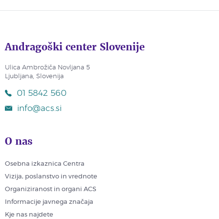
Andragoški center Slovenije
Ulica Ambrožiča Novljana 5
Ljubljana, Slovenija
01 5842 560
info@acs.si
O nas
Osebna izkaznica Centra
Vizija, poslanstvo in vrednote
Organiziranost in organi ACS
Informacije javnega značaja
Kje nas najdete