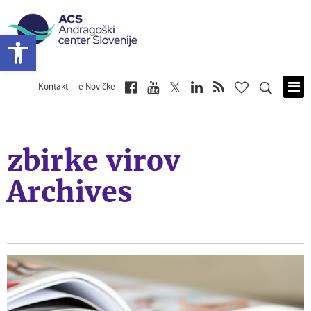
Open toolbar
Kontakt
e-Novičke
Skip
to
main
content
zbirke virov
Archives