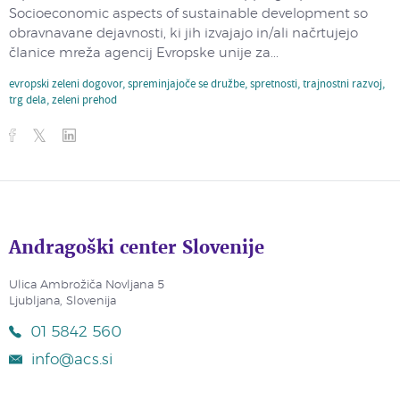
Socioeconomic aspects of sustainable development so
obravnavane dejavnosti, ki jih izvajajo in/ali načrtujejo
članice mreža agencij Evropske unije za...
evropski zeleni dogovor
,
spreminjajoče se družbe
,
spretnosti
,
trajnostni razvoj
,
trg dela
,
zeleni prehod
Andragoški center Slovenije
Ulica Ambrožiča Novljana 5
Ljubljana, Slovenija
01 5842 560
info@acs.si