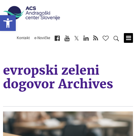
Open toolbar
Kontakt
e-Novičke
Skip
to
main
content
evropski zeleni
dogovor Archives