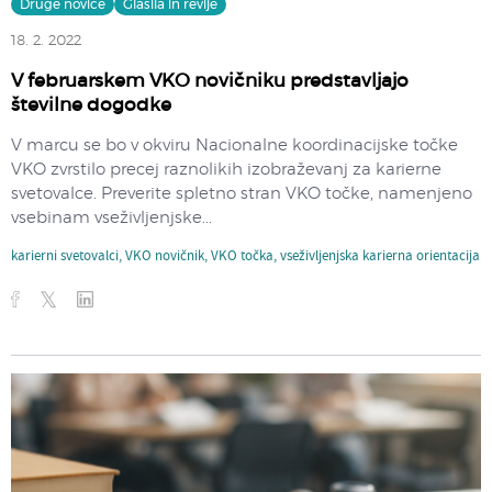
Druge novice
Glasila in revije
18. 2. 2022
V februarskem VKO novičniku predstavljajo
številne dogodke
V marcu se bo v okviru Nacionalne koordinacijske točke
VKO zvrstilo precej raznolikih izobraževanj za karierne
svetovalce. Preverite spletno stran VKO točke, namenjeno
vsebinam vseživljenjske...
karierni svetovalci
,
VKO novičnik
,
VKO točka
,
vseživljenjska karierna orientacija