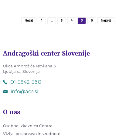
Nazaj
1
…
3
4
5
6
Naprej
Andragoški center Slovenije
Ulica Ambrožiča Novljana 5
Ljubljana, Slovenija
01 5842 560
info@acs.si
O nas
Osebna izkaznica Centra
Vizija, poslanstvo in vrednote