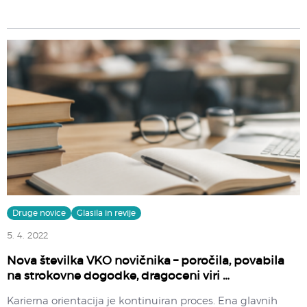
Druge novice
Glasila in revije
5. 4. 2022
Nova številka VKO novičnika – poročila, povabila
na strokovne dogodke, dragoceni viri …
Karierna orientacija je kontinuiran proces. Ena glavnih