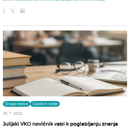
Druge novice
Glasila in revije
25. 7. 2022
Julijski VKO novičnik vabi k poglabljanju znanja