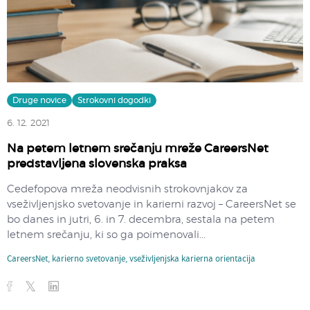
Druge novice
Strokovni dogodki
6. 12. 2021
Na petem letnem srečanju mreže CareersNet
predstavljena slovenska praksa
Cedefopova mreža neodvisnih strokovnjakov za
vseživljenjsko svetovanje in karierni razvoj – CareersNet se
bo danes in jutri, 6. in 7. decembra, sestala na petem
letnem srečanju, ki so ga poimenovali...
CareersNet
,
karierno svetovanje
,
vseživljenjska karierna orientacija