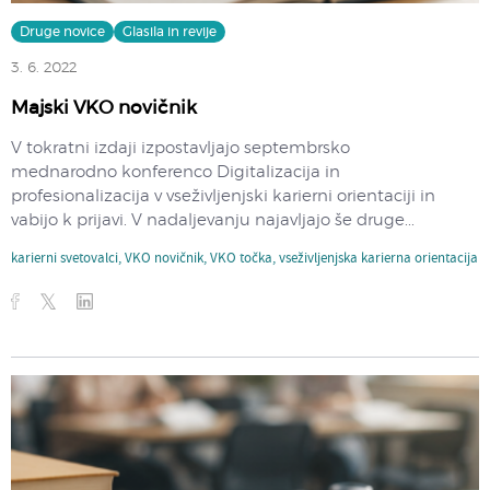
Druge novice
Glasila in revije
3. 6. 2022
Majski VKO novičnik
V tokratni izdaji izpostavljajo septembrsko
mednarodno konferenco Digitalizacija in
profesionalizacija v vseživljenjski karierni orientaciji in
vabijo k prijavi. V nadaljevanju najavljajo še druge...
karierni svetovalci
,
VKO novičnik
,
VKO točka
,
vseživljenjska karierna orientacija