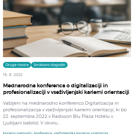
Druge novice
Strokovni dogodki
16. 8. 2022
Mednarodna konferenca o digitalizaciji in
profesionalizaciji v vseživljenjski karierni orientaciji
Vabljeni na mednarodno konferenco Digitalizacija in
profesionalizacija v vseživljenjski karierni orientaciji, ki bo
22. septembra 2022 v Radisson Blu Plaza Hotelu v
Ljubljani (vabilo). V okviru...
karierni svetovalci
,
konference
,
vseživljenjska karierna orientacija