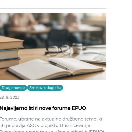
Druge novice
Strokovni dogodki
28. 8. 2023
Najavljamo štiri nove forume EPUO
Forume, ubrane na aktualne družbene teme, ki
jih pripravlja ASC v projektu Uresničevanje