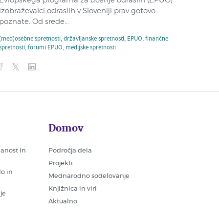
Evropskega programa za učenje odraslih (EPUO)
izobraževalci odraslih v Sloveniji prav gotovo
poznate. Od srede...
(med)osebne spretnosti
,
državljanske spretnosti
,
EPUO
,
finančne
spretnosti
,
forumi EPUO
,
medijske spretnosti
Domov
nanost in
Področja dela
Projekti
lo in
Mednarodno sodelovanje
Knjižnica in viri
je
Aktualno