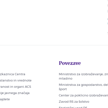
Povezave
zkaznica Centra
Ministrstvo za izobraževanje, z
mladino
oslanstvo in vrednote
Ministrstva za gospodarstvo, de
ranost in organi ACS
šport
ije javnega značaja
Center za poklicno izobraževan
najdete
Zavod RS za šolstvo