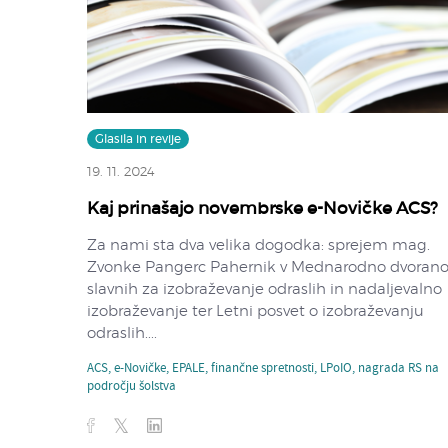
Glasila in revije
19. 11. 2024
Kaj prinašajo novembrske e-Novičke ACS?
Za nami sta dva velika dogodka: sprejem mag.
Zvonke Pangerc Pahernik v Mednarodno dvoran
slavnih za izobraževanje odraslih in nadaljevalno
izobraževanje ter Letni posvet o izobraževanju
odraslih....
ACS
,
e-Novičke
,
EPALE
,
finančne spretnosti
,
LPoIO
,
nagrada RS na
področju šolstva