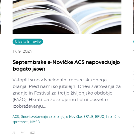
Glasila in revije
17. 9. 2024
Septembrske e-Novičke ACS napovedujejo
bogato jesen
o
Vstopili smo v Nacionalni mesec skupnega
branja. Pred nami so jubilejni Dnevi svetovanja za
znanje in Festival za tretje življenjsko obdobje
(F3ŽO). Hkrati pa že snujemo Letni posvet o
izobraževanju...
ACS
,
Dnevi svetovanja za znanje
,
e-Novičke
,
EPALE
,
EPUO
,
finančne
spretnosti
,
NMSB