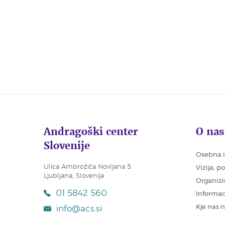
Andragoški center
O nas
Slovenije
Osebna i
Ulica Ambrožiča Novljana 5
Vizija, p
Ljubljana, Slovenija
Organizi
01 5842 560
Informac
Kje nas 
info@acs.si