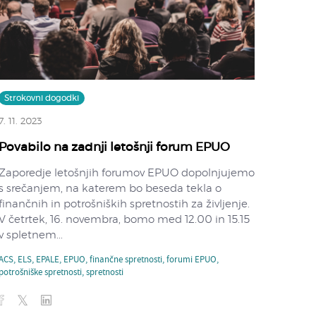
Strokovni dogodki
7. 11. 2023
Povabilo na zadnji letošnji forum EPUO
Zaporedje letošnjih forumov EPUO dopolnjujemo
s srečanjem, na katerem bo beseda tekla o
finančnih in potrošniških spretnostih za življenje.
V četrtek, 16. novembra, bomo med 12.00 in 15.15
v spletnem...
ACS
,
ELS
,
EPALE
,
EPUO
,
finančne spretnosti
,
forumi EPUO
,
potrošniške spretnosti
,
spretnosti