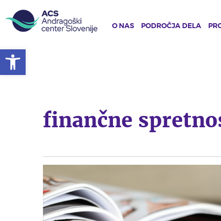
O NAS
PODROČJA DELA
PRO
Open toolbar
Skip
to
main
content
finančne spretno