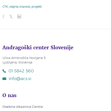
CTK
,
odprta znanost
,
projekti
Andragoški center Slovenije
Ulica Ambrožiča Novljana 5
Ljubljana, Slovenija
01 5842 560
info@acs.si
O nas
Osebna izkaznica Centra