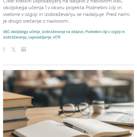
Cikel kratkih usposabljanj na daljavo z naslovom ABC
okoljskega učenja 1 v okviru projekta Podnebni cilji in
vsebine v vzgoji in izobraževanju se nadaljuje. Pred nami
je drugo srečanje z naslovom...
ABC okoljskega učenja
,
izobraževanje na daljavo
,
Podnebni cilji v vzgoji in
izobraževanju
,
usposabljanje
,
VITR