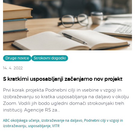
Druge novice
Strokovni dogodki
14. 4. 2022
S kratkimi usposabljanji začenjamo nov projekt
Prvi korak projekta Podnebni cilji in vsebine v vzgoji in
izobraževanju so kratka usposabljanja na daljavo v okolju
Zoom. Vodili jih bodo ugledni domači strokovnjaki treh
institucij: Agencije RS za...
ABC okoljskega učenja
,
izobraževanje na daljavo
,
Podnebni cilji v vzgoji in
izobraževanju
,
usposabljanje
,
VITR