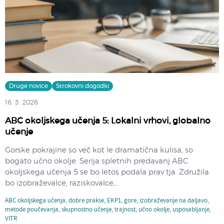
Druge novice
Strokovni dogodki
16. 3. 2026
ABC okoljskega učenja 5: Lokalni vrhovi, globalno
učenje
Gorske pokrajine so več kot le dramatična kulisa, so
bogato učno okolje. Serija spletnih predavanj ABC
okoljskega učenja 5 se bo letos podala prav tja. Združila
bo izobraževalce, raziskovalce,...
ABC okoljskega učenja
,
dobre prakse
,
EKP1
,
gore
,
izobraževanje na daljavo
,
metode poučevanja
,
skupnostno učenje
,
trajnost
,
učno okolje
,
usposabljanje
,
VITR