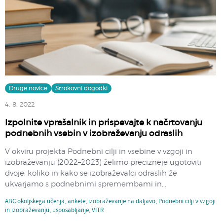
Druge novice
Strokovni dogodki
4. 8. 2022
Izpolnite vprašalnik in prispevajte k načrtovanju
podnebnih vsebin v izobraževanju odraslih
V okviru projekta Podnebni cilji in vsebine v vzgoji in
izobraževanju (2022–2023) želimo precizneje ugotoviti
dvoje: koliko in kako se izobraževalci odraslih že
ukvarjamo s podnebnimi spremembami in...
ABC okoljskega učenja
,
ankete
,
izobraževanje na daljavo
,
Podnebni cilji v vzgoji
in izobraževanju
,
usposabljanje
,
VITR