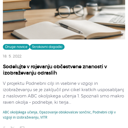
Druge novice
Strokovni dogodki
18. 5. 2022
Sodelujte v rojevanju občestvene znanosti v
izobraževanju odraslih
V projektu Podnebni cilji in vsebine v vzgoji in
izobraževanju se je zaključil prvi cikel kratkih usposabljanj
z naslovom ABC okoljskega učenja 1. Spoznali smo makro
raven okolja – podnebje, ki terja...
ABC okoljskega učenja
,
Opazovanje obiskovalcev sončnic
,
Podnebni cilji v
vzgoji in izobraževanju
,
VITR