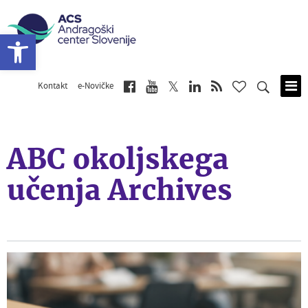
Open toolbar
Kontakt
e-Novičke
Skip
to
main
content
ABC okoljskega
učenja Archives