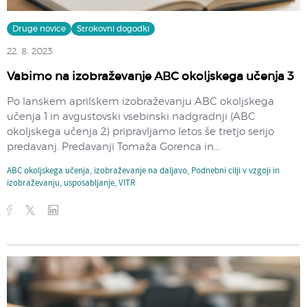
Druge novice
Strokovni dogodki
22. 8. 2023
Vabimo na izobraževanje ABC okoljskega učenja 3
Po lanskem aprilskem izobraževanju ABC okoljskega
učenja 1 in avgustovski vsebinski nadgradnji (ABC
okoljskega učenja 2) pripravljamo letos še tretjo serijo
predavanj. Predavanji Tomaža Gorenca in...
ABC okoljskega učenja
,
izobraževanje na daljavo
,
Podnebni cilji v vzgoji in
izobraževanju
,
usposabljanje
,
VITR