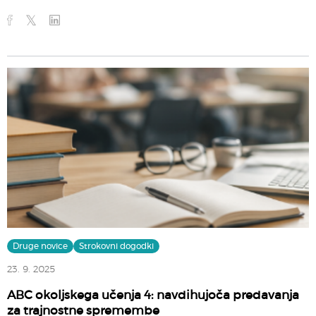
Druge novice
Strokovni dogodki
23. 9. 2025
ABC okoljskega učenja 4: navdihujoča predavanja
za trajnostne spremembe