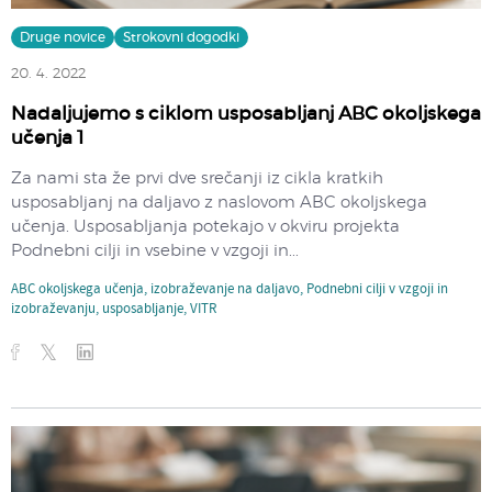
Druge novice
Strokovni dogodki
20. 4. 2022
Nadaljujemo s ciklom usposabljanj ABC okoljskega
učenja 1
Za nami sta že prvi dve srečanji iz cikla kratkih
usposabljanj na daljavo z naslovom ABC okoljskega
učenja. Usposabljanja potekajo v okviru projekta
Podnebni cilji in vsebine v vzgoji in...
ABC okoljskega učenja
,
izobraževanje na daljavo
,
Podnebni cilji v vzgoji in
izobraževanju
,
usposabljanje
,
VITR