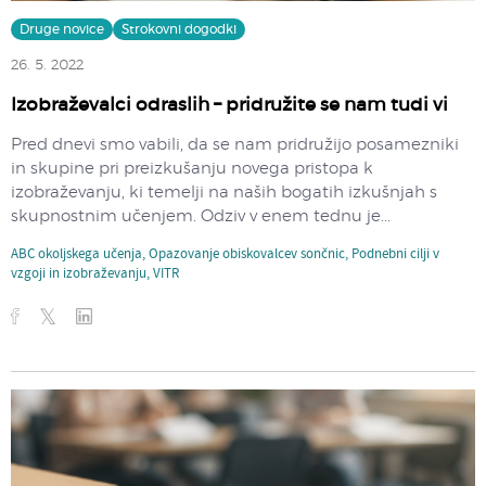
Druge novice
Strokovni dogodki
26. 5. 2022
Izobraževalci odraslih – pridružite se nam tudi vi
Pred dnevi smo vabili, da se nam pridružijo posamezniki
in skupine pri preizkušanju novega pristopa k
izobraževanju, ki temelji na naših bogatih izkušnjah s
skupnostnim učenjem. Odziv v enem tednu je...
ABC okoljskega učenja
,
Opazovanje obiskovalcev sončnic
,
Podnebni cilji v
vzgoji in izobraževanju
,
VITR