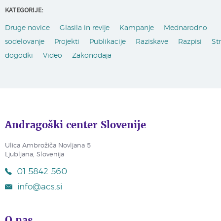
KATEGORIJE:
Druge novice
Glasila in revije
Kampanje
Mednarodno
sodelovanje
Projekti
Publikacije
Raziskave
Razpisi
St
dogodki
Video
Zakonodaja
Andragoški center Slovenije
Ulica Ambrožiča Novljana 5
Ljubljana, Slovenija
01 5842 560
info@acs.si
O nas