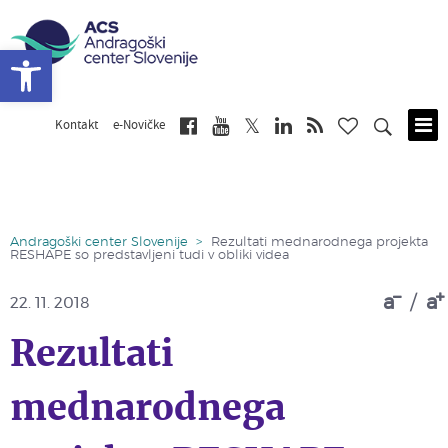
Open toolbar
Kontakt
e-Novičke
Skip
to
main
content
Andragoški center Slovenije
>
Rezultati mednarodnega projekta
RESHAPE so predstavljeni tudi v obliki videa
a
/
a
22. 11. 2018
Rezultati
mednarodnega