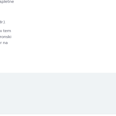
 spletne
r.).
 v tem
tronski
er na