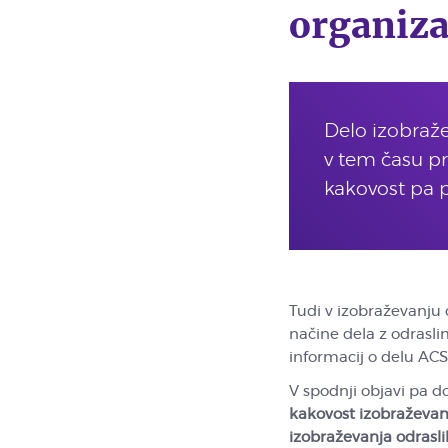
organiza
Delo izobraže
v tem času pr
kakovost pa 
Tudi v izobraževanju o
načine dela z odrasl
informacij o delu ACS
V spodnji objavi pa d
kakovost izobraževanj
izobraževanja odrasli