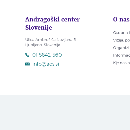
Andragoški center
O nas
Slovenije
Osebna i
Ulica Ambrožiča Novljana 5
Vizija, p
Ljubljana, Slovenija
Organizi
01 5842 560
Informac
Kje nas 
info@acs.si