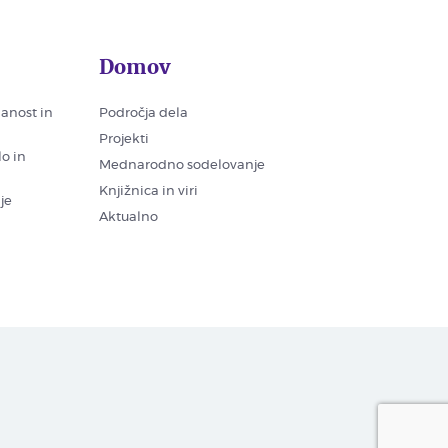
Domov
nanost in
Področja dela
Projekti
lo in
Mednarodno sodelovanje
Knjižnica in viri
je
Aktualno