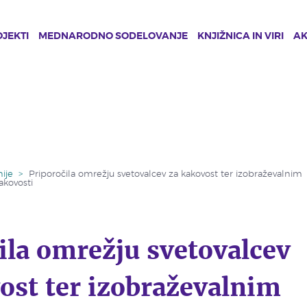
JEKTI
MEDNARODNO SODELOVANJE
KNJIŽNICA IN VIRI
A
ije
>
Priporočila omrežju svetovalcev za kakovost ter izobraževalnim
akovosti
ila omrežju svetovalcev
ost ter izobraževalnim