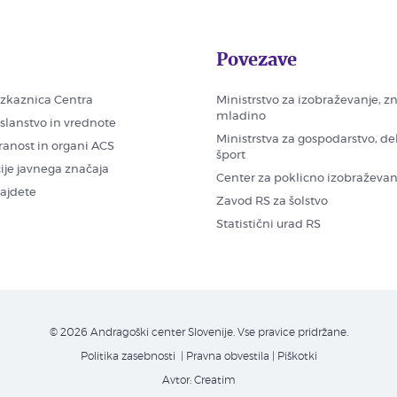
Povezave
zkaznica Centra
Ministrstvo za izobraževanje, z
mladino
oslanstvo in vrednote
Ministrstva za gospodarstvo, de
ranost in organi ACS
šport
ije javnega značaja
Center za poklicno izobraževan
najdete
Zavod RS za šolstvo
Statistični urad RS
© 2026 Andragoški center Slovenije. Vse pravice pridržane.
Politika zasebnosti
| Pravna obvestila
|
Piškotki
Avtor:
Creatim