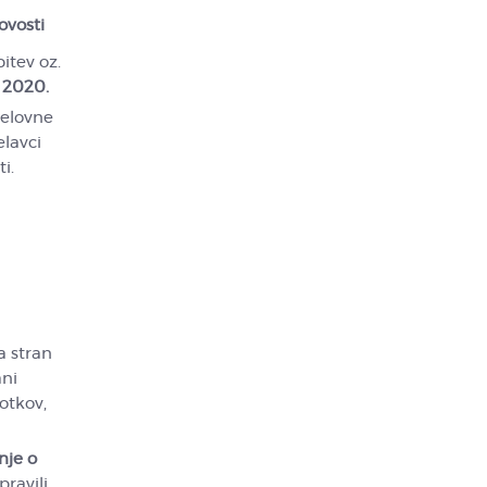
ovosti
itev oz.
. 2020.
delovne
lavci
i.
a stran
ani
otkov,
nje o
pravili