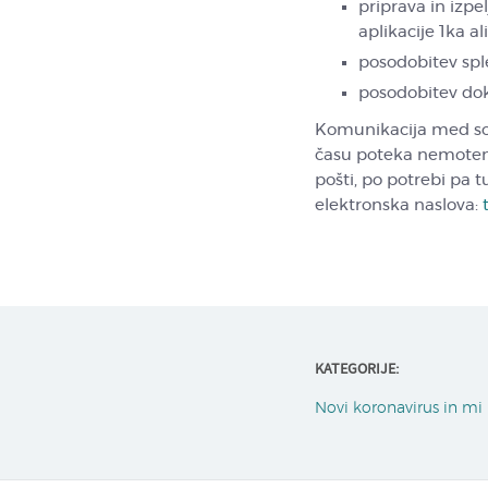
priprava in izpe
aplikacije 1ka a
posodobitev sple
posodobitev doku
Komunikacija med sod
času poteka nemote
pošti, po potrebi pa t
elektronska naslova:
KATEGORIJE:
Novi koronavirus in mi