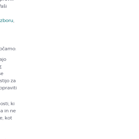
Vaši
 zboru
,
ročamo:
ajo
z
se
stijo za
opraviti
sti, ki
ma in ne
e, kot