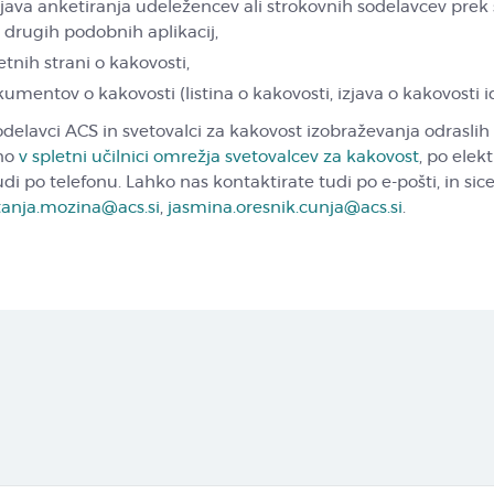
ljava anketiranja udeležencev ali strokovnih sodelavcev prek
li drugih podobnih aplikacij,
tnih strani o kakovosti,
mentov o kakovosti (listina o kakovosti, izjava o kakovosti id
elavci ACS in svetovalci za kakovost izobraževanja odraslih
no
v spletni učilnici omrežja svetovalcev za kakovost
, po elek
udi po telefonu. Lahko nas kontaktirate tudi po e-pošti, in sic
tanja.mozina@acs.si
,
jasmina.oresnik.cunja@acs.si
.