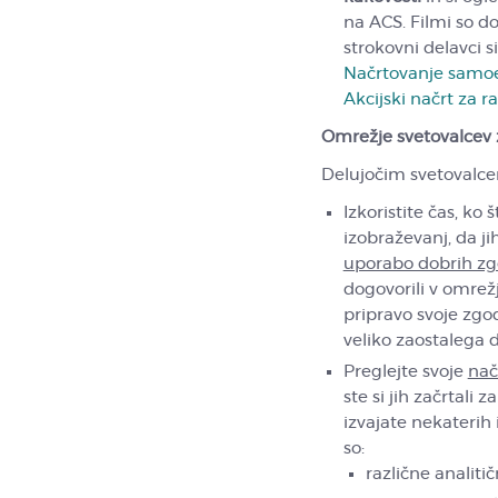
na ACS. Filmi so 
strokovni delavci s
Načrtovanje samoe
Akcijski načrt za r
Omrežje svetovalcev 
Delujočim svetovalcem
Izkoristite čas, ko š
izobraževanj, da ji
uporabo dobrih z
dogovorili v omrež
pripravo svoje zgod
veliko zaostalega 
Preglejte svoje
nač
ste si jih začrtali
izvajate nekaterih
so:
različne analiti