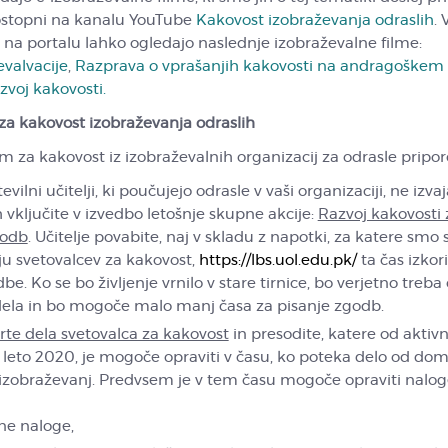
dostopni na kanalu YouTube
Kakovost izobraževanja odraslih
. 
i na portalu lahko ogledajo naslednje izobraževalne filme:
valvacije
,
Razprava o vprašanjih kakovosti na andragoškem
azvoj kakovosti.
za kakovost izobraževanja odraslih
 za kakovost iz izobraževalnih organizacij za odrasle pripo
tevilni učitelji, ki poučujejo odrasle v vaši organizaciji, ne izvaj
h vključite v izvedbo letošnje skupne akcije:
Razvoj kakovosti 
godb
. Učitelje povabite, naj v skladu z napotki, za katere smo 
ju svetovalcev za kakovost,
https://lbs.uol.edu.pk/
ta čas izkori
be. Ko se bo življenje vrnilo v stare tirnice, bo verjetno treba 
dela in bo mogoče malo manj časa za pisanje zgodb.
rte dela svetovalca za kakovost
in presodite, katere od aktivno
 za leto 2020, je mogoče opraviti v času, ko poteka delo od do
 izobraževanj. Predvsem je v tem času mogoče opraviti nalog
čne naloge,