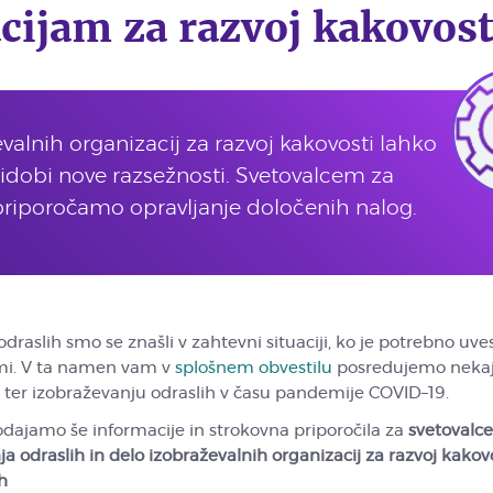
cijam za razvoj kakovost
valnih organizacij za razvoj kakovosti lahko
idobi nove razsežnosti. Svetovalcem za
priporočamo opravljanje določenih nalog.
draslih smo se znašli v zahtevni situaciji, ko je potrebno uve
imi. V ta namen vam v
splošnem obvestilu
posredujemo neka
 ter izobraževanju odraslih v času pandemije COVID–19.
odajamo še informacije in strokovna priporočila za
svetovalce
a odraslih in delo izobraževalnih organizacij za razvoj kakov
h