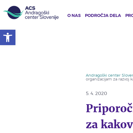
O NAS
PODROČJA DELA
PRO
Open toolbar
Skip
to
main
content
Andragoški center Sloven
organizacijam za razvoj k
5. 4. 2020
Priporoč
za kakov