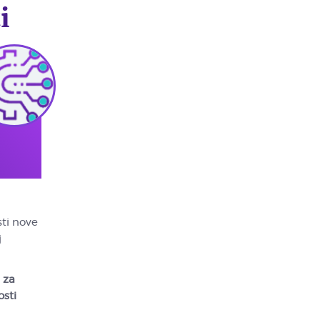
i
sti nove
j
 za
osti