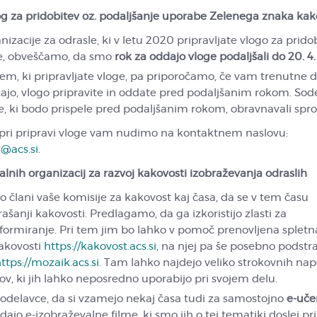
og za pridobitev oz. podaljšanje uporabe Zelenega znaka kak
izacije za odrasle, ki v letu 2020 pripravljate vlogo za pridob
ce, obveščamo, da smo
rok za oddajo vloge podaljšali do 20. 4
m, ki pripravljate vloge, pa priporočamo, če vam trenutne 
jo, vlogo pripravite in oddate pred podaljšanim rokom. Sode
 ki bodo prispele pred podaljšanim rokom, obravnavali sprot
pri pripravi vloge vam nudimo na kontaktnem naslovu:
a@acs.si
.
lnih organizacij za razvoj kakovosti izobraževanja odraslih
jo člani vaše komisije za kakovost kaj časa, da se v tem času
rašanji kakovosti. Predlagamo, da ga izkoristijo zlasti za
nformiranje. Pri tem jim bo lahko v pomoč prenovljena spletn
akovosti
https://kakovost.acs.si
, na njej pa še posebno podstr
ttps://mozaik.acs.si
. Tam lahko najdejo veliko strokovnih nap
v, ki jih lahko neposredno uporabijo pri svojem delu.
odelavce, da si vzamejo nekaj časa tudi za samostojno
e-uče
dajo e-izobraževalne filme, ki smo jih o tej tematiki doslej pri