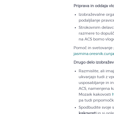
Priprava in oddaja vl
Izobraževalne organ
podaljšanje pravi
Strokovnim delavce
razmere to dopušča
na ACS bomo vloge,
Pomoč in svetovanje 
jasmina.oresnik.cunj
Drugo delo izobraževa
Razmislite, ali ima
ukvarjajo tudi z vp
usposabljanje in i
ACS, namenjena k
Mozaik kakovosti
h
pa tudi pripomočko
Spodbudite svoje s
kakovosti
in si ogle