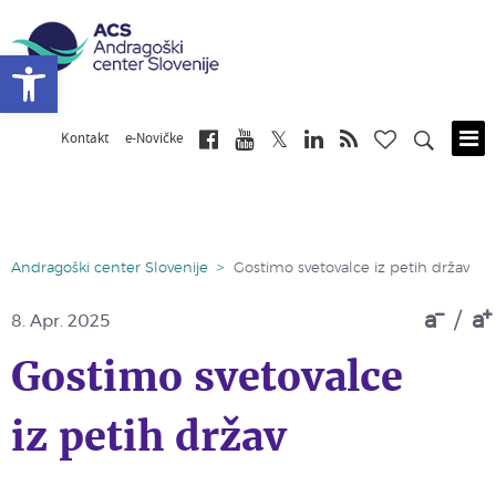
Open toolbar
Kontakt
e-Novičke
Skip
to
main
content
Andragoški center Slovenije
>
Gostimo svetovalce iz petih držav
a
/
a
8.
Apr. 2025
Gostimo svetovalce
iz petih držav