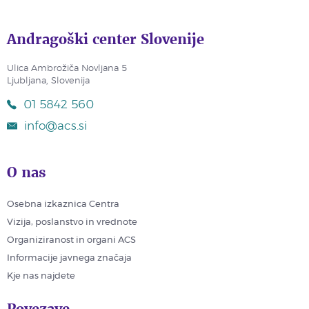
Andragoški center Slovenije
Ulica Ambrožiča Novljana 5
Ljubljana, Slovenija
01 5842 560
info@acs.si
O nas
Osebna izkaznica Centra
Vizija, poslanstvo in vrednote
Organiziranost in organi ACS
Informacije javnega značaja
Kje nas najdete
Povezave