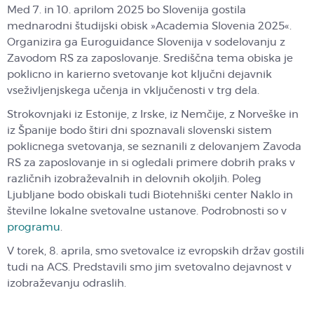
Med 7. in 10. aprilom 2025 bo Slovenija gostila
mednarodni študijski obisk »Academia Slovenia 2025«.
Organizira ga Euroguidance Slovenija v sodelovanju z
Zavodom RS za zaposlovanje. Središčna tema obiska je
poklicno in karierno svetovanje kot ključni dejavnik
vseživljenjskega učenja in vključenosti v trg dela.
Strokovnjaki iz Estonije, z Irske, iz Nemčije, z Norveške in
iz Španije bodo štiri dni spoznavali slovenski sistem
poklicnega svetovanja, se seznanili z delovanjem Zavoda
RS za zaposlovanje in si ogledali primere dobrih praks v
različnih izobraževalnih in delovnih okoljih. Poleg
Ljubljane bodo obiskali tudi Biotehniški center Naklo in
številne lokalne svetovalne ustanove. Podrobnosti so v
programu
.
V torek, 8. aprila, smo svetovalce iz evropskih držav gostili
tudi na ACS. Predstavili smo jim svetovalno dejavnost v
izobraževanju odraslih.