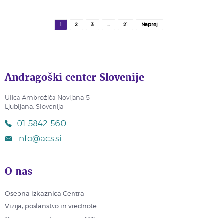
1
2
3
…
21
Naprej
Andragoški center Slovenije
Ulica Ambrožiča Novljana 5
Ljubljana, Slovenija
01 5842 560
info@acs.si
O nas
Osebna izkaznica Centra
Vizija, poslanstvo in vrednote