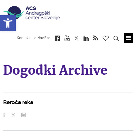
Open toolbar
Kontakt
e-Novičke
Skip
to
main
content
Dogodki Archive
Beroča reka