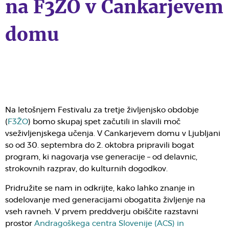
na F3ŽO v Cankarjevem
domu
Na letošnjem Festivalu za tretje življenjsko obdobje
(
F3ŽO
) bomo skupaj spet začutili in slavili moč
vseživljenjskega učenja. V Cankarjevem domu v Ljubljani
so od 30. septembra do 2. oktobra pripravili bogat
program, ki nagovarja vse generacije – od delavnic,
strokovnih razprav, do kulturnih dogodkov.
Pridružite se nam in odkrijte, kako lahko znanje in
sodelovanje med generacijami obogatita življenje na
vseh ravneh. V prvem preddverju obiščite razstavni
prostor
Andragoškega centra Slovenije (ACS) in