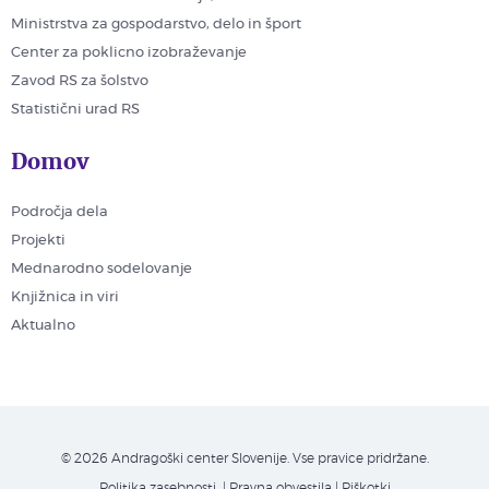
Ministrstva za gospodarstvo, delo in šport
Center za poklicno izobraževanje
Zavod RS za šolstvo
Statistični urad RS
Domov
Področja dela
Projekti
Mednarodno sodelovanje
Knjižnica in viri
Aktualno
© 2026 Andragoški center Slovenije. Vse pravice pridržane.
Politika zasebnosti
| Pravna obvestila
|
Piškotki