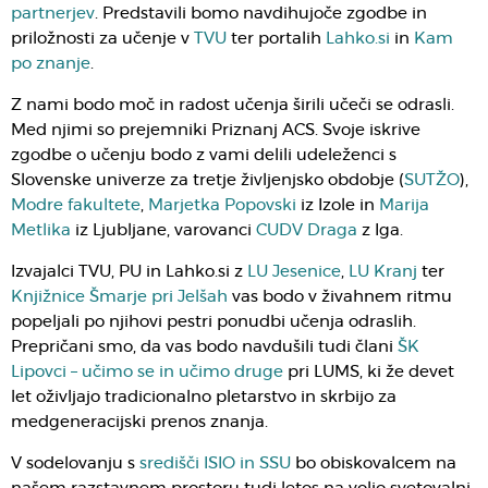
partnerjev
. Predstavili bomo navdihujoče zgodbe in
priložnosti za učenje v
TVU
ter portalih
Lahko.si
in
Kam
po znanje
.
Z nami bodo moč in radost učenja širili učeči se odrasli.
Med njimi so prejemniki Priznanj ACS. Svoje iskrive
zgodbe o učenju bodo z vami delili udeleženci s
Slovenske univerze za tretje življenjsko obdobje (
SUTŽO
),
Modre fakultete
,
Marjetka Popovski
iz Izole in
Marija
Metlika
iz Ljubljane, varovanci
CUDV Draga
z Iga.
Izvajalci TVU, PU in Lahko.si z
LU Jesenice
,
LU Kranj
ter
Knjižnice Šmarje pri Jelšah
vas bodo v živahnem ritmu
popeljali po njihovi pestri ponudbi učenja odraslih.
Prepričani smo, da vas bodo navdušili tudi člani
ŠK
Lipovci – učimo se in učimo druge
pri LUMS, ki že devet
let oživljajo tradicionalno pletarstvo in skrbijo za
medgeneracijski prenos znanja.
V sodelovanju s
središči ISIO in SSU
bo obiskovalcem na