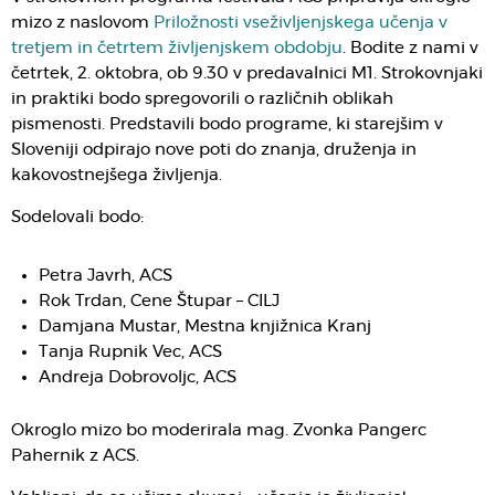
mizo z naslovom
Priložnosti vseživljenjskega učenja v
tretjem in četrtem življenjskem obdobju
. Bodite z nami v
četrtek, 2. oktobra, ob 9.30 v predavalnici M1. Strokovnjaki
in praktiki bodo spregovorili o različnih oblikah
pismenosti. Predstavili bodo programe, ki starejšim v
Sloveniji odpirajo nove poti do znanja, druženja in
kakovostnejšega življenja.
Sodelovali bodo:
Petra Javrh, ACS
Rok Trdan, Cene Štupar – CILJ
Damjana Mustar, Mestna knjižnica Kranj
Tanja Rupnik Vec, ACS
Andreja Dobrovoljc, ACS
Okroglo mizo bo moderirala mag. Zvonka Pangerc
Pahernik z ACS.