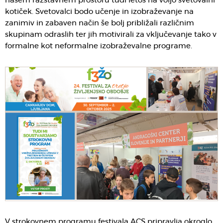
našem razstavnem prostoru tudi letos na voljo svetovalni
kotiček. Svetovalci bodo učenje in izobraževanje na
zanimiv in zabaven način še bolj približali različnim
skupinam odraslih ter jih motivirali za vključevanje tako v
formalne kot neformalne izobraževalne programe.
V strokovnem programu festivala ACS pripravlja okroglo