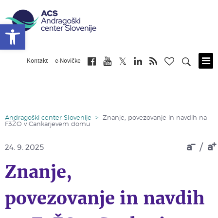
Open toolbar
Kontakt
e-Novičke
Skip
to
main
content
Andragoški center Slovenije
>
Znanje, povezovanje in navdih na
F3ŽO v Cankarjevem domu
a
/
a
24. 9. 2025
Znanje,
povezovanje in navdih