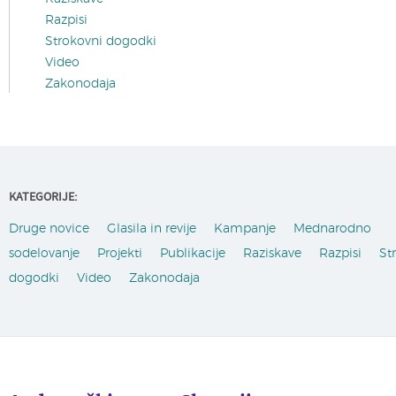
Razpisi
Strokovni dogodki
Video
Zakonodaja
KATEGORIJE:
Druge novice
Glasila in revije
Kampanje
Mednarodno
sodelovanje
Projekti
Publikacije
Raziskave
Razpisi
St
dogodki
Video
Zakonodaja