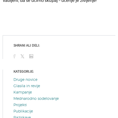
Vabljeni, da se učimo skupaj – učenje je življenje!
SHRANI ALI DELI:
KATEGORIJE:
Druge novice
Glasila in revije
Kampanje
Mednarodno sodelovanje
Projekti
Publikacije
Raziskave