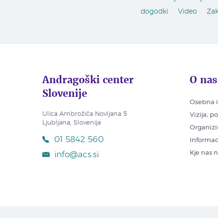
dogodki
Video
Za
Andragoški center
O nas
Slovenije
Osebna i
Ulica Ambrožiča Novljana 5
Vizija, p
Ljubljana, Slovenija
Organizi
01 5842 560
Informac
Kje nas 
info@acs.si