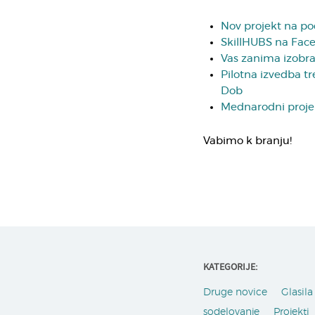
Nov projekt na po
SkillHUBS na Fac
Vas zanima izobra
Pilotna izvedba t
Dob
Mednarodni projek
Vabimo k branju!
KATEGORIJE:
Druge novice
Glasila 
sodelovanje
Projekti