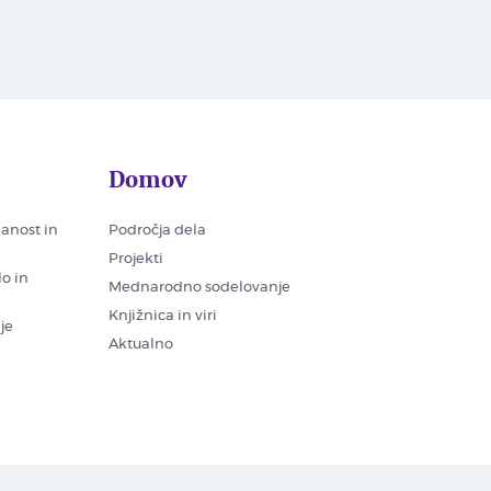
Domov
nanost in
Področja dela
Projekti
lo in
Mednarodno sodelovanje
Knjižnica in viri
je
Aktualno