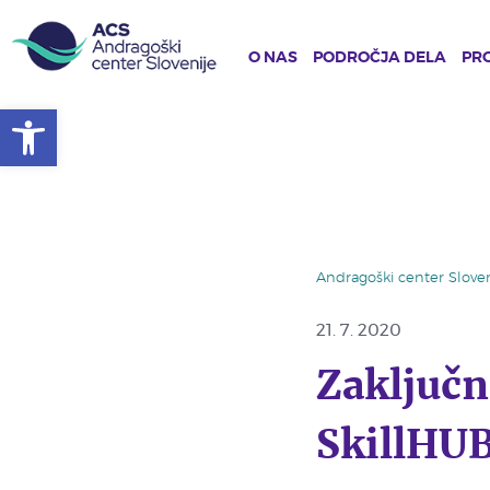
O NAS
PODROČJA DELA
PRO
Open toolbar
Skip
to
main
content
Andragoški center Sloven
21. 7. 2020
Zaključn
SkillHUB