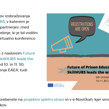
ov izobraževanja
UBS
, v katerem je
partnerjev, med
bnje, ki je bil vodilni
virtualno konferenco
a z naslovom
Future
SkillHUBS leads the
10. in 11. 30,
ženje EAEA, tudi
 preberete na
projektni spletni strani
in v e-Novičkah, kjer sm
kov: