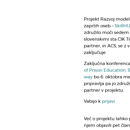
Projekt Razvoj model
zaprtih oseb –
SkillH
združilo moči sedem 
slovenskimi sta CIK Tre
partner, in ACS, se z 
zaključuje.
Zaključna konferenc
of Prison Education, 
way
bo 6. oktobra med 
pripravlja pa jo zdru
partner v projektu.
Vabijo k
prijavi
.
Več o projektu lahko
njem objavili pet član