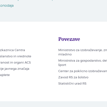
konodaja
Povezave
zkaznica Centra
Ministrstvo za izobraževanje, z
mladino
oslanstvo in vrednote
Ministrstva za gospodarstvo, de
ranost in organi ACS
šport
ije javnega značaja
Center za poklicno izobraževan
najdete
Zavod RS za šolstvo
Statistični urad RS