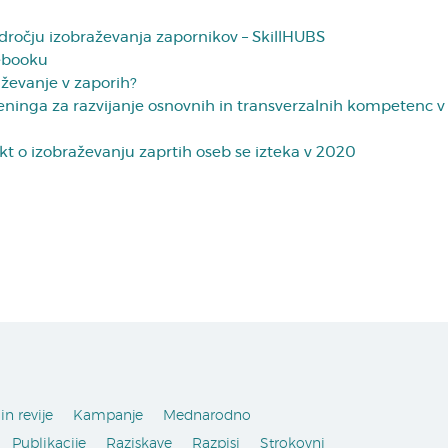
dročju izobraževanja zapornikov – SkillHUBS
ebooku
ževanje v zaporih?
reninga za razvijanje osnovnih in transverzalnih kompetenc v
t o izobraževanju zaprtih oseb se izteka v 2020
in revije
Kampanje
Mednarodno
Publikacije
Raziskave
Razpisi
Strokovni