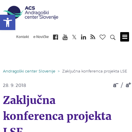
Open toolbar
Kontakt
e-Novičke
Skip
to
main
content
Andragoški center Slovenije
>
Zaključna konferenca projekta LSE
a
/
a
28. 9. 2018
Zaključna
konferenca projekta