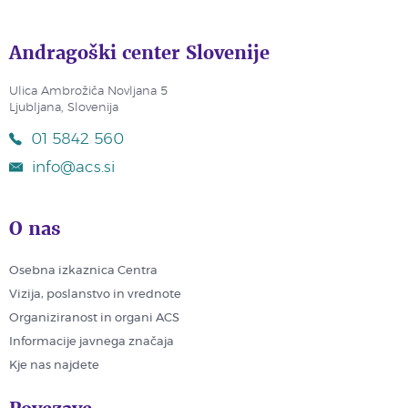
Andragoški center Slovenije
Ulica Ambrožiča Novljana 5
Ljubljana, Slovenija
01 5842 560
info@acs.si
O nas
Osebna izkaznica Centra
Vizija, poslanstvo in vrednote
Organiziranost in organi ACS
Informacije javnega značaja
Kje nas najdete