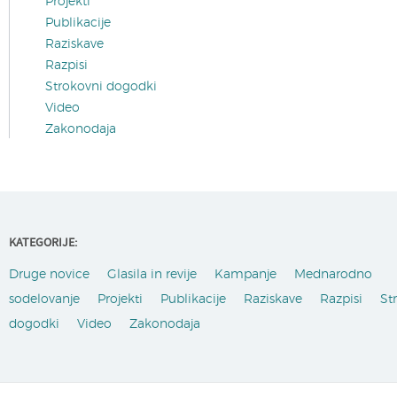
Projekti
Publikacije
Raziskave
Razpisi
Strokovni dogodki
Video
Zakonodaja
KATEGORIJE:
Druge novice
Glasila in revije
Kampanje
Mednarodno
sodelovanje
Projekti
Publikacije
Raziskave
Razpisi
St
dogodki
Video
Zakonodaja