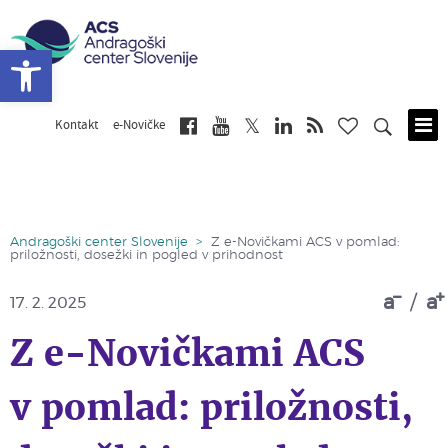
Open toolbar
Kontakt
e-Novičke
Skip
to
main
content
Andragoški center Slovenije
>
Z e-Novičkami ACS v pomlad:
priložnosti, dosežki in pogled v prihodnost
a
/
a
17. 2. 2025
Z e-Novičkami ACS
v pomlad: priložnosti,