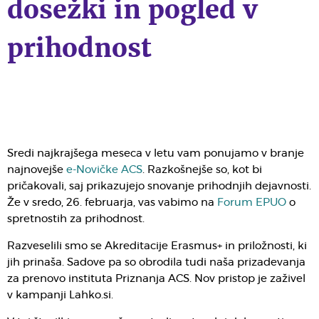
dosežki in pogled v
prihodnost
Sredi najkrajšega meseca v letu vam ponujamo v branje
najnovejše
e-Novičke ACS
. Razkošnejše so, kot bi
pričakovali, saj prikazujejo snovanje prihodnjih dejavnosti.
Že v sredo, 26. februarja, vas vabimo na
Forum EPUO
o
spretnostih za prihodnost.
Razveselili smo se Akreditacije Erasmus+ in priložnosti, ki
jih prinaša. Sadove pa so obrodila tudi naša prizadevanja
za prenovo instituta Priznanja ACS. Nov pristop je zaživel
v kampanji Lahko.si.