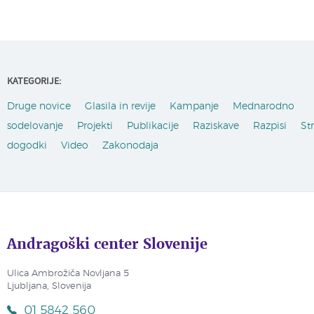
KATEGORIJE:
Druge novice
Glasila in revije
Kampanje
Mednarodno
sodelovanje
Projekti
Publikacije
Raziskave
Razpisi
St
dogodki
Video
Zakonodaja
Andragoški center Slovenije
Ulica Ambrožiča Novljana 5
Ljubljana, Slovenija
01 5842 560