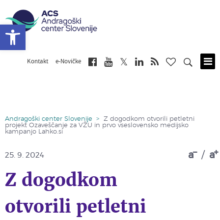
Open toolbar
Kontakt
e-Novičke
Skip
to
main
content
Andragoški center Slovenije
>
Z dogodkom otvorili petletni
projekt Ozaveščanje za VŽU in prvo vseslovensko medijsko
kampanjo Lahko.si
a
/
a
25. 9. 2024
Z dogodkom
otvorili petletni