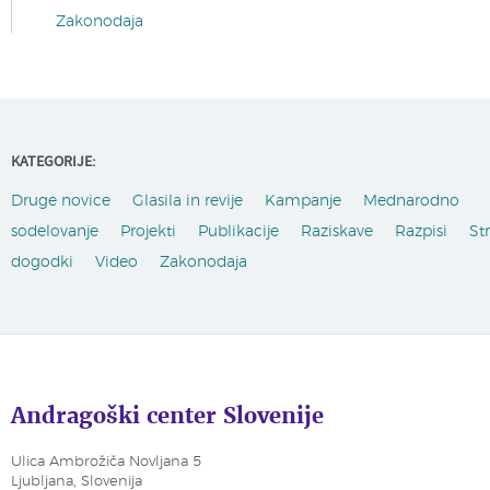
Zakonodaja
KATEGORIJE:
Druge novice
Glasila in revije
Kampanje
Mednarodno
sodelovanje
Projekti
Publikacije
Raziskave
Razpisi
St
dogodki
Video
Zakonodaja
Andragoški center Slovenije
Ulica Ambrožiča Novljana 5
Ljubljana, Slovenija