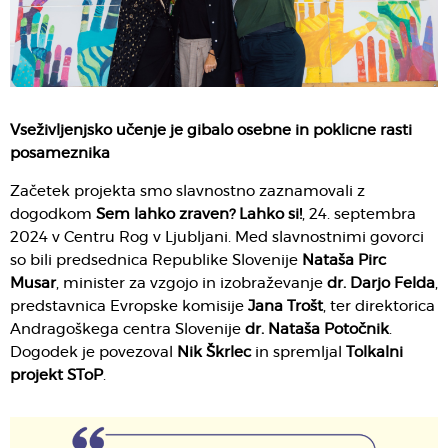
Vseživljenjsko učenje je gibalo osebne in poklicne rasti
posameznika
Začetek projekta smo slavnostno zaznamovali z
dogodkom
Sem lahko zraven? Lahko si!
, 24. septembra
2024 v Centru Rog v Ljubljani. Med slavnostnimi govorci
so bili predsednica Republike Slovenije
Nataša Pirc
Musar
, minister za vzgojo in izobraževanje
dr. Darjo Felda
,
predstavnica Evropske komisije
Jana Trošt
, ter direktorica
Andragoškega centra Slovenije
dr. Nataša Potočnik
.
Dogodek je povezoval
Nik Škrlec
in spremljal
Tolkalni
projekt SToP
.