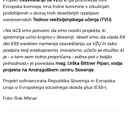
Projekt
Ozaveščanje za VŽU,
ki ga pozdravlja tudi
Evropska komisija, ima trdne korenine v izkušnjah,
pridobljenih v skoraj treh desetletjih izpeljave
vseslovenskih
Tednov vseživljenjskega učenja (TVU)
.
»
Na ACS smo ponosni, da smo nosilci projekta, ki
spreminja učno krajino v Sloveniji. Veseli smo, da vlada RS
del ESS sredstev namenja ozaveščanju za VŽU in tako
podpira bolj enakopravno, inovativno, učečo se družbo, ki
je – o tem sem trdno prepričana – edina pot v boljšo
prihodnost
,« je povedala
mag. Urška Bittner Pipan, vodja
projekta na Andragoškem centru Slovenije
.
Projekt sofinancirata Republika Slovenija in Evropska
unija iz Evropskega socialnega sklada plus (ESS+).
Foto: Rok Mlinar