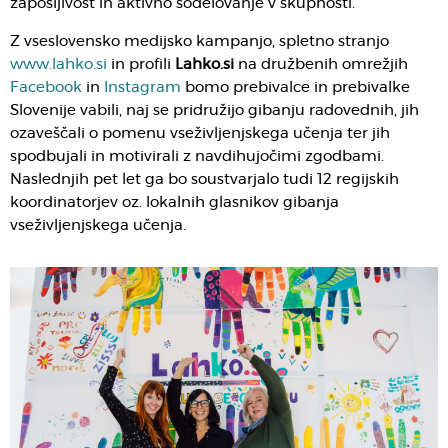
zaposljivost in aktivno sodelovanje v skupnosti.
Z vseslovensko medijsko kampanjo, spletno stranjo
www.lahko.si
in profili
Lahko.si
na družbenih omrežjih
Facebook
in
Instagram
bomo prebivalce in prebivalke
Slovenije vabili, naj se pridružijo gibanju radovednih, jih
ozaveščali o pomenu vseživljenjskega učenja ter jih
spodbujali in motivirali z navdihujočimi zgodbami.
Naslednjih pet let ga bo soustvarjalo tudi 12 regijskih
koordinatorjev oz. lokalnih glasnikov gibanja
vseživljenjskega učenja.