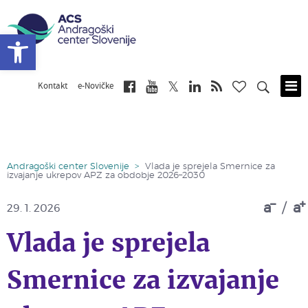
Open toolbar
Kontakt
e-Novičke
Skip
to
main
content
Andragoški center Slovenije
>
Vlada je sprejela Smernice za
izvajanje ukrepov APZ za obdobje 2026–2030
a
/
a
29. 1. 2026
Vlada je sprejela
Smernice za izvajanje