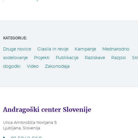
KATEGORIJE:
Druge novice
Glasila in revije
Kampanje
Mednarodno
sodelovanje
Projekti
Publikacije
Raziskave
Razpisi
St
dogodki
Video
Zakonodaja
Andragoški center Slovenije
Ulica Ambrožiča Novljana 5
Ljubljana, Slovenija