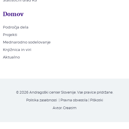
Statistični urad RS
Domov
Področja dela
Projekti
Mednarodno sodelovanje
Knjižnica in viri
Aktualno
© 2026 Andragoški center Slovenije. Vse pravice pridržane.
Politika zasebnosti
| Pravna obvestila
|
Piškotki
Avtor:
Creatim