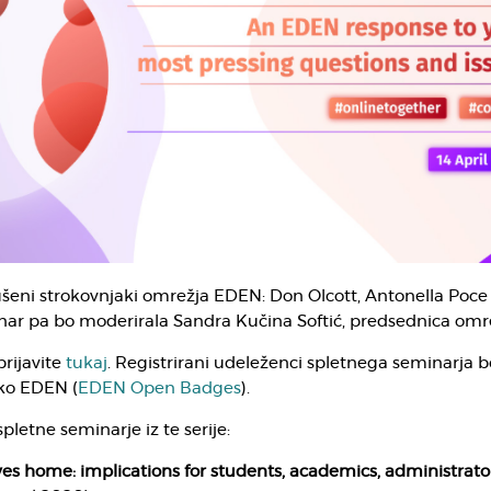
ušeni strokovnjaki omrežja EDEN: Don Olcott, Antonella Poce 
nar pa bo moderirala Sandra Kučina Softić, predsednica omre
rijavite
tukaj
. Registrirani udeleženci spletnega seminarja 
čko EDEN (
EDEN Open Badges
).
spletne seminarje iz te serije:
 home: implications for students, academics, administrato