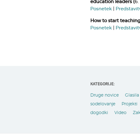
education leaders
(
6.
Posnetek
|
Predstavit
How to start teachin
Posnetek
|
Predstavit
KATEGORIJE:
Druge novice
Glasila 
sodelovanje
Projekti
dogodki
Video
Za