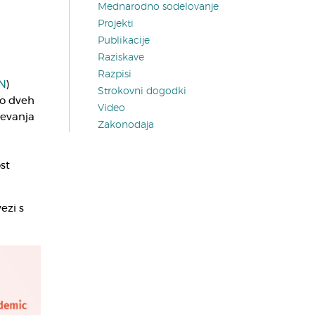
Mednarodno sodelovanje
Projekti
Publikacije
Raziskave
Razpisi
N
)
Strokovni dogodki
Po dveh
Video
ževanja
Zakonodaja
st
ezi s