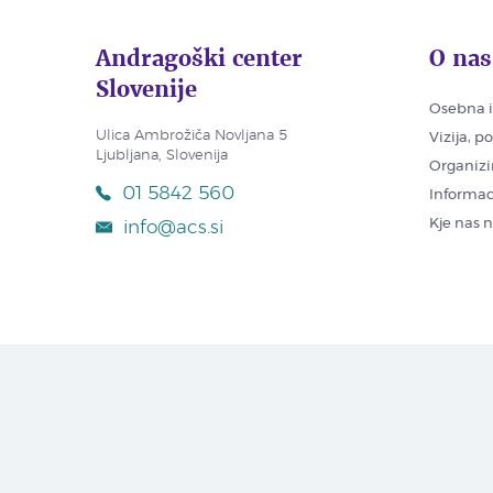
Andragoški center
O nas
Slovenije
Osebna i
Ulica Ambrožiča Novljana 5
Vizija, p
Ljubljana, Slovenija
Organizi
01 5842 560
Informac
Kje nas 
info@acs.si