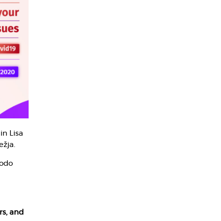
in Lisa
žja.
bodo
rs, and