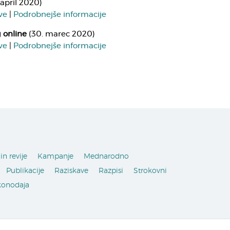
 april 2020)
ve
|
Podrobnejše informacije
g online
(30. marec 2020)
ve
|
Podrobnejše informacije
in revije
Kampanje
Mednarodno
Publikacije
Raziskave
Razpisi
Strokovni
konodaja