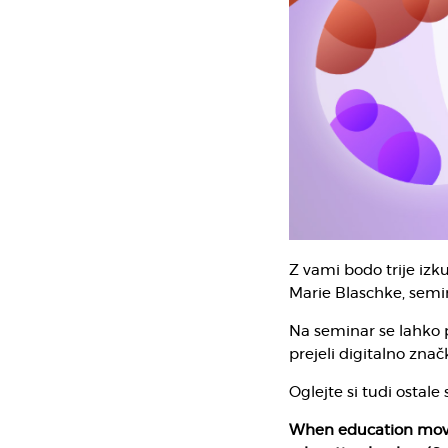
Z vami bodo trije izk
Marie Blaschke, semi
Na seminar se lahko p
prejeli digitalno zna
Oglejte si tudi ostale 
When education moves