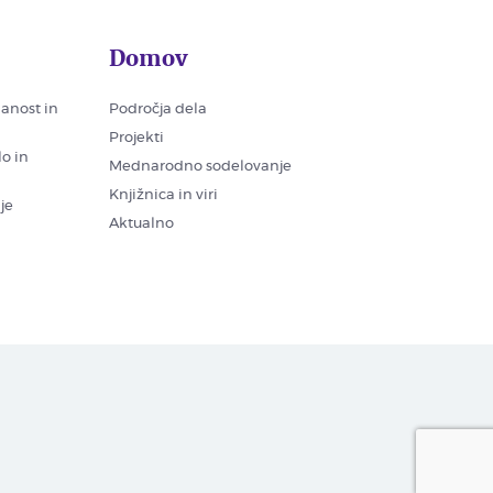
Domov
nanost in
Področja dela
Projekti
lo in
Mednarodno sodelovanje
Knjižnica in viri
je
Aktualno