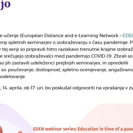
jo
e-učenje (European Distance and e-Learning Network –
EDE
 seriji spletnih seminarjev o izobraževanju v času pandemije. 
tej seriji so pripravili hitro raziskavo trenutne krajine izobra
i se srečujejo izobraževalci med pandemijo COVID-19. Zbrali so
so jih zastavili udeleženci prejšnjih seminarjev, in opredelili
 so: poučevanje, dostopnost, spletno ocenjevanje, angažirano
sodelovanje.
 14. aprila, ob 17. uri, bo poskušal odgovoriti na vprašanja v zv