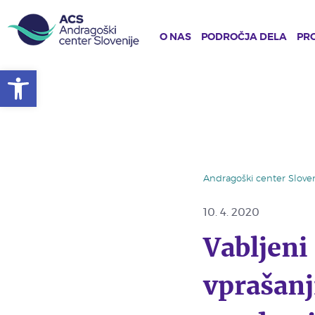
O NAS
PODROČJA DELA
PRO
Open toolbar
Skip
to
main
content
Andragoški center Sloven
10. 4. 2020
Vabljeni
vprašanj