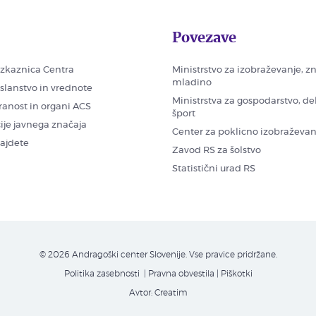
Povezave
zkaznica Centra
Ministrstvo za izobraževanje, z
mladino
oslanstvo in vrednote
Ministrstva za gospodarstvo, de
ranost in organi ACS
šport
ije javnega značaja
Center za poklicno izobraževan
najdete
Zavod RS za šolstvo
Statistični urad RS
© 2026 Andragoški center Slovenije. Vse pravice pridržane.
Politika zasebnosti
| Pravna obvestila
|
Piškotki
Avtor:
Creatim