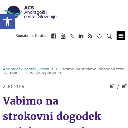
Open toolbar
Kontakt
e-Novičke
Skip
to
main
content
Andragoški center Slovenije
>
Vabimo na strokovni dogodek Izzivi
svetovanja za znanje zaposlenih
a
/
a
2. 10. 2019
Vabimo na
strokovni dogodek