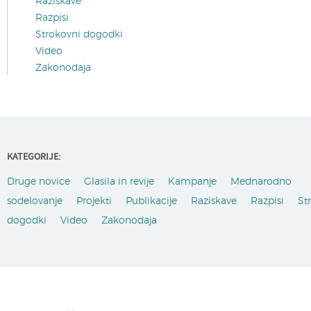
Raziskave
Razpisi
Strokovni dogodki
Video
Zakonodaja
KATEGORIJE:
Druge novice
Glasila in revije
Kampanje
Mednarodno
sodelovanje
Projekti
Publikacije
Raziskave
Razpisi
St
dogodki
Video
Zakonodaja