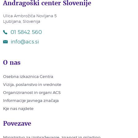
Andragoški center Slovenije
Ulica Ambrožiča Novljana 5
Ljubljana, Slovenija
01 5842 560
info@acs.si
O nas
Osebna izkaznica Centra
Vizija, poslanstvo in vrednote
Organiziranost in organi ACS
Informacije javnega značaja
Kje nas najdete
Povezave
Ministrstvo za izobraževanje, znanost in mladino