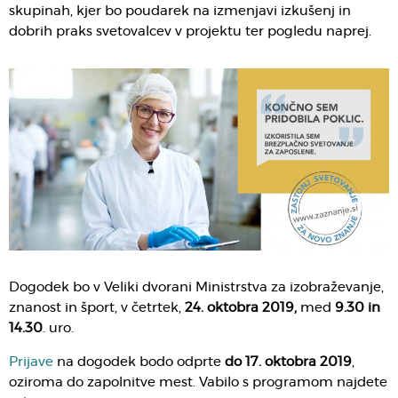
skupinah, kjer bo poudarek na izmenjavi izkušenj in
dobrih praks svetovalcev v projektu ter pogledu naprej.
Dogodek bo v Veliki dvorani Ministrstva za izobraževanje,
znanost in šport, v četrtek,
24. oktobra 2019,
med
9.30 in
14.30
. uro.
Prijave
na dogodek bodo odprte
do 17. oktobra 2019
,
oziroma do zapolnitve mest. Vabilo s programom najdete