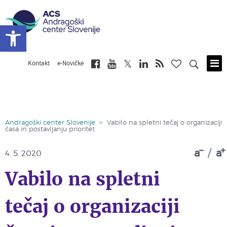
Open toolbar
Kontakt
e-Novičke
Skip
to
main
content
Andragoški center Slovenije
>
Vabilo na spletni tečaj o organizaciji
časa in postavljanju prioritet
a
/
a
4. 5. 2020
Vabilo na spletni
tečaj o organizaciji