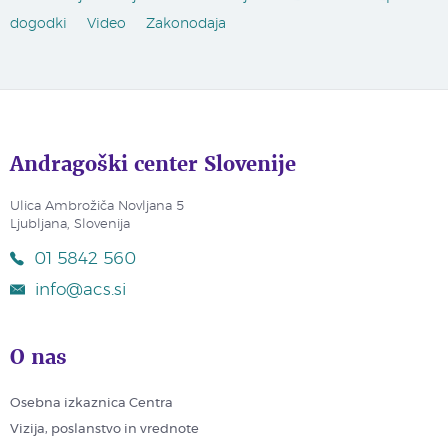
dogodki
Video
Zakonodaja
Andragoški center Slovenije
Ulica Ambrožiča Novljana 5
Ljubljana, Slovenija
01 5842 560
info@acs.si
O nas
Osebna izkaznica Centra
Vizija, poslanstvo in vrednote