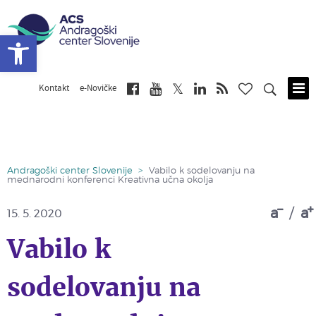
Open toolbar
Kontakt
e-Novičke
Skip
to
main
content
Andragoški center Slovenije
>
Vabilo k sodelovanju na
mednarodni konferenci Kreativna učna okolja
a
/
a
15. 5. 2020
Vabilo k
sodelovanju na