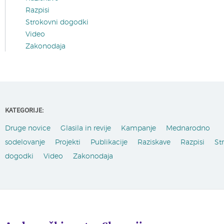
Razpisi
Strokovni dogodki
Video
Zakonodaja
KATEGORIJE:
Druge novice
Glasila in revije
Kampanje
Mednarodno
sodelovanje
Projekti
Publikacije
Raziskave
Razpisi
St
dogodki
Video
Zakonodaja