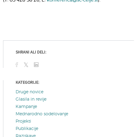
(T: 03 428 58 26, E:
konferenca@sc-celje.si
).
SHRANI ALI DELI:
KATEGORIJE:
Druge novice
Glasila in revije
Kampanje
Mednarodno sodelovanje
Projekti
Publikacije
Raziskave