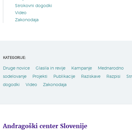
Strokovni dogodki
Video
Zakonodaja
KATEGORIJE:
Druge novice
Glasila in revije
Kampanje
Mednarodno
sodelovanje
Projekti
Publikacije
Raziskave
Razpisi
St
dogodki
Video
Zakonodaja
Andragoški center Slovenije