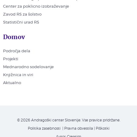
Center za poklicno izobraževanje
Zavod RS za šolstvo
Statistični urad RS
Domov
Področja dela
Projekti
Mednarodno sodelovanje
Knjižnica in viri
Aktualno
© 2026 Andragoški center Slovenije. Vse pravice pridržane.
Politika zasebnosti
| Pravna obvestila
|
Piškotki
Avtor:
Creatim