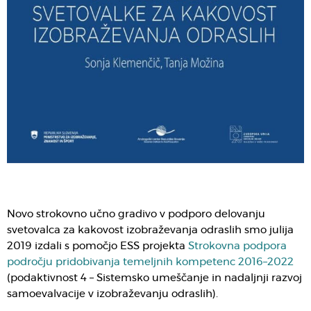
Novo strokovno učno gradivo v podporo delovanju
svetovalca za kakovost izobraževanja odraslih smo julija
2019 izdali s pomočjo ESS projekta
Strokovna podpora
področju pridobivanja temeljnih kompetenc 2016–2022
(podaktivnost 4 – Sistemsko umeščanje in nadaljnji razvoj
samoevalvacije v izobraževanju odraslih).