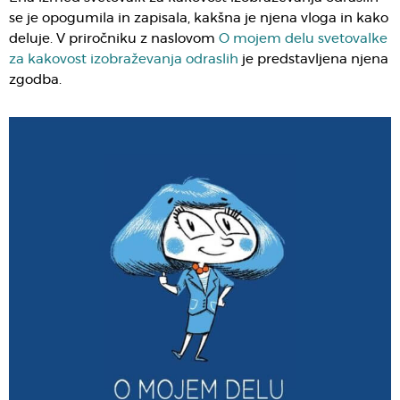
se je opogumila in zapisala, kakšna je njena vloga in kako
deluje. V priročniku z naslovom
O mojem delu svetovalke
za kakovost izobraževanja odraslih
je predstavljena njena
zgodba.