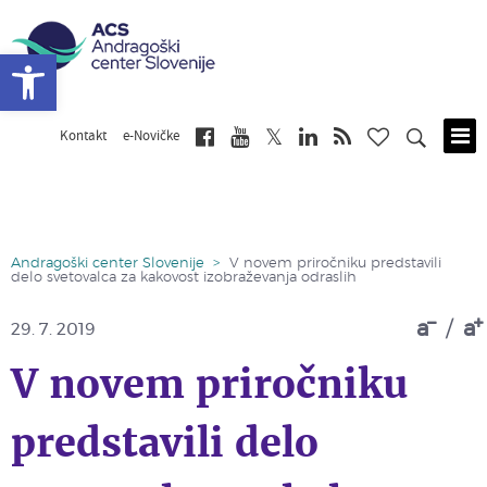
Open toolbar
Kontakt
e-Novičke
Skip
to
main
content
Andragoški center Slovenije
>
V novem priročniku predstavili
delo svetovalca za kakovost izobraževanja odraslih
a
/
a
29. 7. 2019
V novem priročniku
predstavili delo