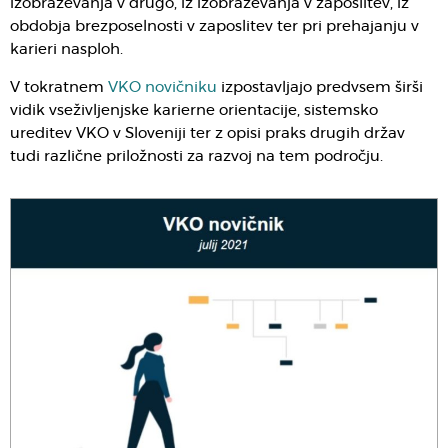
izobraževanja v drugo, iz izobraževanja v zaposlitev, iz
obdobja brezposelnosti v zaposlitev ter pri prehajanju v
karieri nasploh.
V tokratnem
VKO novičniku
izpostavljajo predvsem širši
vidik vseživljenjske karierne orientacije, sistemsko
ureditev VKO v Sloveniji ter z opisi praks drugih držav
tudi različne priložnosti za razvoj na tem področju.