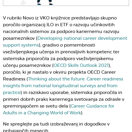
V rubriki Novo iz VKO knjižnice predstavljajo skupno
poročilo organizacij ILO in ETF o razvoju učinkovitih
nacionalnih sistemov za podporo kariernemu razvoju
posameznikov (
Developing national career development
support systems
), gradivo o pomembnosti
vseživljenjskega učenja in prenosljivih kompetenc ter
sistemska priporočila za podporo vseživljenjskemu
učenju posameznikov (
OECD Skills Outlook 2021
),
poročilo, ki je nastalo v okviru projekta OECD Career
Readiness (
Thinking about the future: Career readiness
insights from national longitudinal surveys and from
practice
) in raziskavo uporabe, sistemska priporočila in
primeri dobrih praks kariernega svetovanja za odrasle v
spreminjajočem se svetu dela (
Career Guidance for
Adults in a Changing World of Work
).
Ne spreglejte pa tudi izobraževanj in dogodkov v
prihajajočih mesecih.