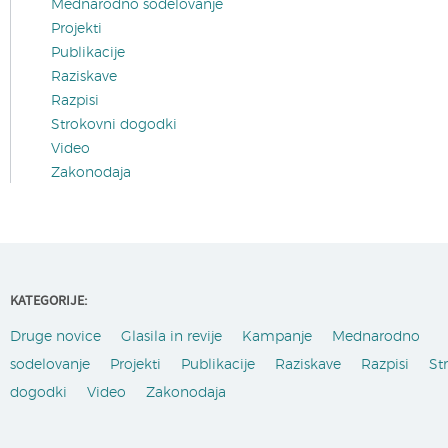
Mednarodno sodelovanje
Projekti
Publikacije
Raziskave
Razpisi
Strokovni dogodki
Video
Zakonodaja
KATEGORIJE:
Druge novice
Glasila in revije
Kampanje
Mednarodno
sodelovanje
Projekti
Publikacije
Raziskave
Razpisi
St
dogodki
Video
Zakonodaja