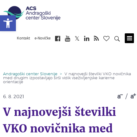
Open toolbar
Kontakt
e-Novičke
Skip
to
main
content
Andragoški center Slovenije
>
V najnovejši številki VKO novičnika
med drugim izpostavljajo širši vidik vseživljenjske karierne
orientacije
a
/
a
6. 8. 2021
V najnovejši številki
VKO novičnika med