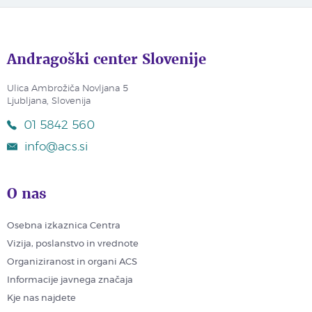
Andragoški center Slovenije
Ulica Ambrožiča Novljana 5
Ljubljana, Slovenija
01 5842 560
info@acs.si
O nas
Osebna izkaznica Centra
Vizija, poslanstvo in vrednote
Organiziranost in organi ACS
Informacije javnega značaja
Kje nas najdete