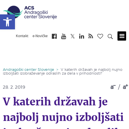
Open toolbar
Kontakt
e-Novičke
Skip
to
main
content
Andragoški center Slovenije
>
V katerih državah je najbolj nujno
izboljšati izobraževanje odraslih za dela v prihodnosti?
a
/
a
28. 2. 2019
V katerih državah je
najbolj nujno izboljšati