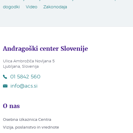
dogodki
Video
Zakonodaja
Andragoški center Slovenije
Ulica Ambrožiča Novljana 5
Ljubljana, Slovenija
01 5842 560
info@acs.si
O nas
Osebna izkaznica Centra
Vizija, poslanstvo in vrednote