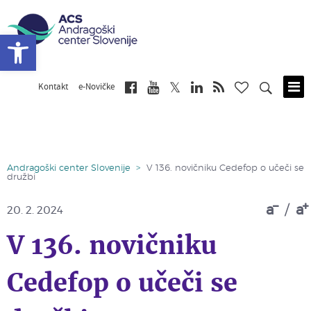
Open toolbar
Kontakt
e-Novičke
Skip
to
main
content
Andragoški center Slovenije
>
V 136. novičniku Cedefop o učeči se
družbi
a
/
a
20. 2. 2024
V 136. novičniku
Cedefop o učeči se