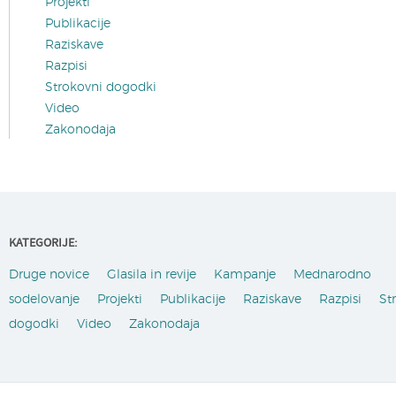
Projekti
Publikacije
Raziskave
Razpisi
Strokovni dogodki
Video
Zakonodaja
KATEGORIJE:
Druge novice
Glasila in revije
Kampanje
Mednarodno
sodelovanje
Projekti
Publikacije
Raziskave
Razpisi
St
dogodki
Video
Zakonodaja