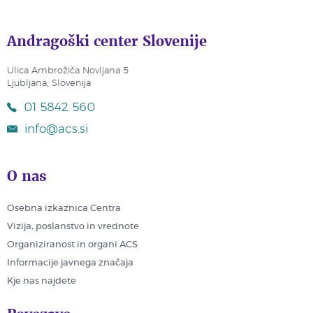
Andragoški center Slovenije
Ulica Ambrožiča Novljana 5
Ljubljana, Slovenija
01 5842 560
info@acs.si
O nas
Osebna izkaznica Centra
Vizija, poslanstvo in vrednote
Organiziranost in organi ACS
Informacije javnega značaja
Kje nas najdete