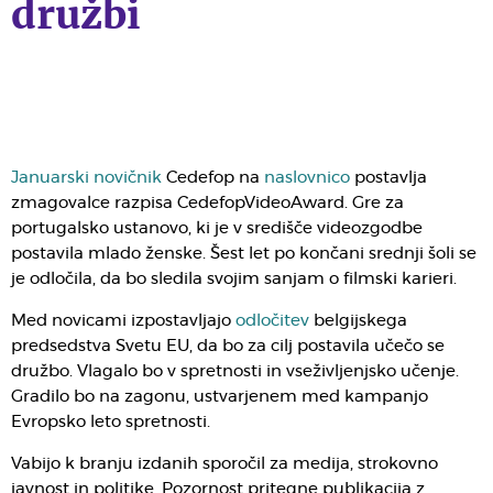
družbi
Januarski novičnik
Cedefop na
naslovnico
postavlja
zmagovalce razpisa CedefopVideoAward. Gre za
portugalsko ustanovo, ki je v središče videozgodbe
postavila mlado ženske. Šest let po končani srednji šoli se
je odločila, da bo sledila svojim sanjam o filmski karieri.
Med novicami izpostavljajo
odločitev
belgijskega
predsedstva Svetu EU, da bo za cilj postavila učečo se
družbo. Vlagalo bo v spretnosti in vseživljenjsko učenje.
Gradilo bo na zagonu, ustvarjenem med kampanjo
Evropsko leto spretnosti.
Vabijo k branju izdanih sporočil za medija, strokovno
javnost in politike. Pozornost pritegne publikacija z