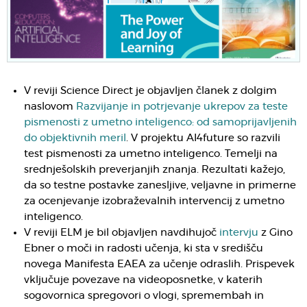
V reviji Science Direct je objavljen članek z dolgim
naslovom
Razvijanje in potrjevanje ukrepov za teste
pismenosti z umetno inteligenco: od samoprijavljenih
do objektivnih meril
. V projektu AI4future so razvili
test pismenosti za umetno inteligenco. Temelji na
srednješolskih preverjanjih znanja. Rezultati kažejo,
da so testne postavke zanesljive, veljavne in primerne
za ocenjevanje izobraževalnih intervencij z umetno
inteligenco.
V reviji ELM je bil objavljen navdihujoč
intervju
z Gino
Ebner o moči in radosti učenja, ki sta v središču
novega Manifesta EAEA za učenje odraslih. Prispevek
vključuje povezave na videoposnetke, v katerih
sogovornica spregovori o vlogi, spremembah in