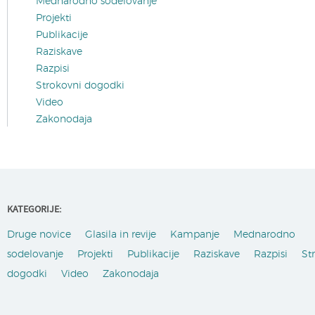
Mednarodno sodelovanje
Projekti
Publikacije
Raziskave
Razpisi
Strokovni dogodki
Video
Zakonodaja
KATEGORIJE:
Druge novice
Glasila in revije
Kampanje
Mednarodno
sodelovanje
Projekti
Publikacije
Raziskave
Razpisi
St
dogodki
Video
Zakonodaja