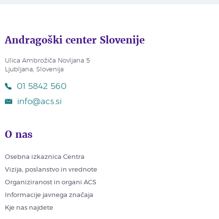
Andragoški center Slovenije
Ulica Ambrožiča Novljana 5
Ljubljana, Slovenija
01 5842 560
info@acs.si
O nas
Osebna izkaznica Centra
Vizija, poslanstvo in vrednote
Organiziranost in organi ACS
Informacije javnega značaja
Kje nas najdete