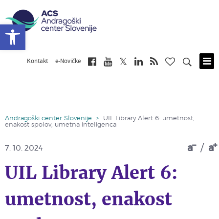
Open toolbar
Kontakt
e-Novičke
Skip
to
main
content
Andragoški center Slovenije
>
UIL Library Alert 6: umetnost,
enakost spolov, umetna inteligenca
a
/
a
7. 10. 2024
UIL Library Alert 6:
umetnost, enakost