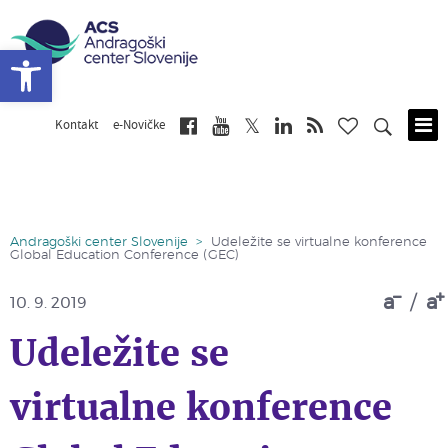
Open toolbar
Kontakt
e-Novičke
Skip
to
main
content
Andragoški center Slovenije
>
Udeležite se virtualne konference
Global Education Conference (GEC)
a
/
a
10. 9. 2019
Udeležite se
virtualne konference