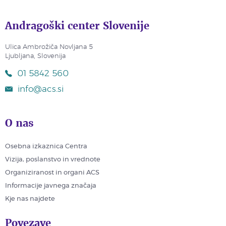
Andragoški center Slovenije
Ulica Ambrožiča Novljana 5
Ljubljana, Slovenija
01 5842 560
info@acs.si
O nas
Osebna izkaznica Centra
Vizija, poslanstvo in vrednote
Organiziranost in organi ACS
Informacije javnega značaja
Kje nas najdete
Povezave