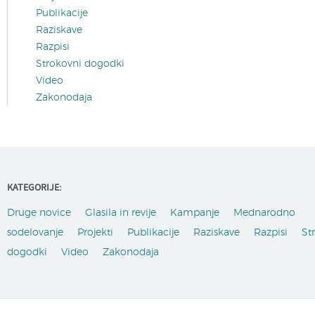
Publikacije
Raziskave
Razpisi
Strokovni dogodki
Video
Zakonodaja
KATEGORIJE:
Druge novice
Glasila in revije
Kampanje
Mednarodno
sodelovanje
Projekti
Publikacije
Raziskave
Razpisi
St
dogodki
Video
Zakonodaja