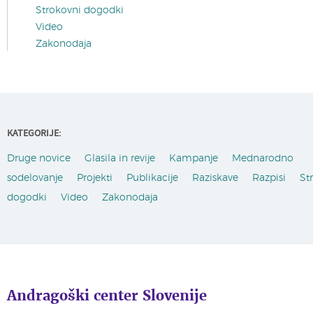
Strokovni dogodki
Video
Zakonodaja
KATEGORIJE:
Druge novice
Glasila in revije
Kampanje
Mednarodno
sodelovanje
Projekti
Publikacije
Raziskave
Razpisi
St
dogodki
Video
Zakonodaja
Andragoški center Slovenije