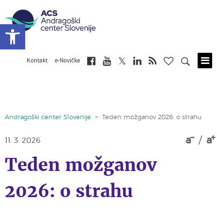
Open toolbar
Kontakt
e-Novičke
Skip
to
main
content
Andragoški center Slovenije
>
Teden možganov 2026: o strahu
a
/
a
11. 3. 2026
Teden možganov
2026: o strahu