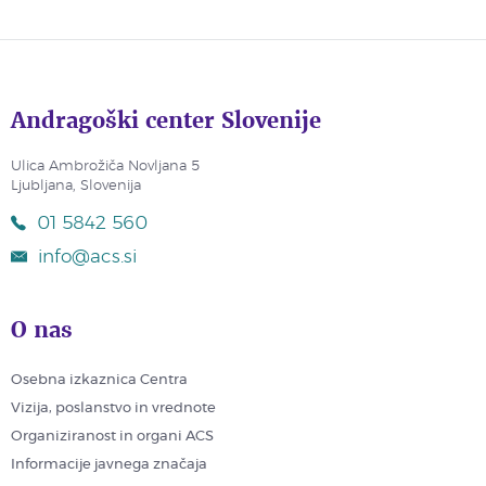
Andragoški center Slovenije
Ulica Ambrožiča Novljana 5
Ljubljana, Slovenija
01 5842 560
info@acs.si
O nas
Osebna izkaznica Centra
Vizija, poslanstvo in vrednote
Organiziranost in organi ACS
Informacije javnega značaja