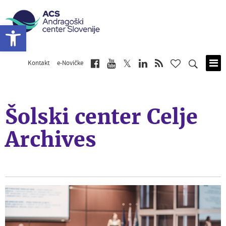
Open toolbar
Kontakt
e-Novičke
Skip
to
main
content
Šolski center Celje
Archives