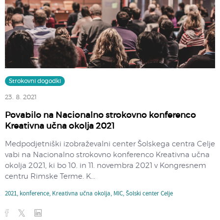
Strokovni dogodki
23. 8. 2021
Povabilo na Nacionalno strokovno konferenco
Kreativna učna okolja 2021
​Medpodjetniški izobraževalni center Šolskega centra Celje
vabi na Nacionalno strokovno konferenco Kreativna učna
okolja 2021, ki bo 10. in 11. novembra 2021 v Kongresnem
centru Rimske Terme. K...
2021
,
konference
,
Kreativna učna okolja
,
MIC
,
Šolski center Celje