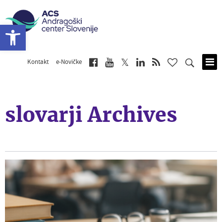
Open toolbar
Kontakt
e-Novičke
Skip
to
main
content
slovarji Archives