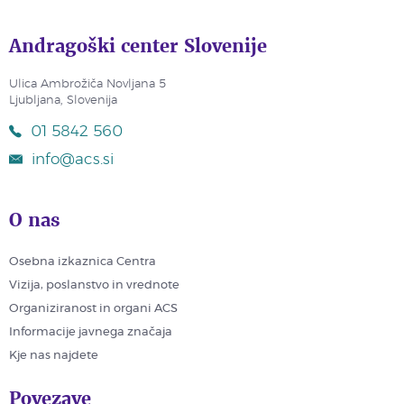
Andragoški center Slovenije
Ulica Ambrožiča Novljana 5
Ljubljana, Slovenija
01 5842 560
info@acs.si
O nas
Osebna izkaznica Centra
Vizija, poslanstvo in vrednote
Organiziranost in organi ACS
Informacije javnega značaja
Kje nas najdete
Povezave