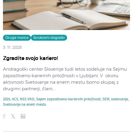
Druge novice
Strokovni dogodki
3. 11. 2025
Zgradite svojo kariero!
Andragoški center Slovenije tudi letos sodeluje na Sejmu
zaposlitveno-kariernih priložnosti v Ljubljani. V okviru
aktivnosti Svetovanje na enem mestu bomo skupaj z
drugimi partnerji, člani...
2025
,
ACS
,
NSS VKO
,
Sejem zaposlitveno-kariernih priložnosti
,
SEM
,
svetovanje
,
Svetovanje na enem mestu