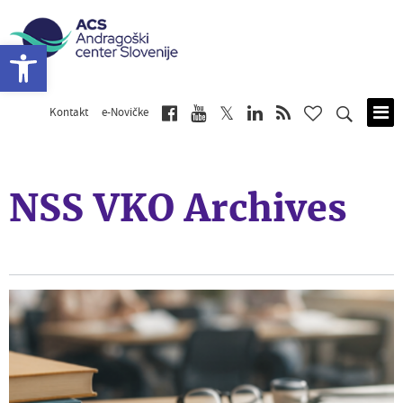
Open toolbar
Kontakt
e-Novičke
Skip
to
main
content
NSS VKO Archives