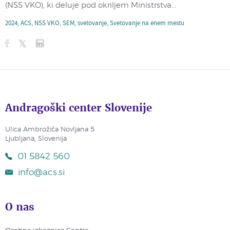
(NSS VKO), ki deluje pod okriljem Ministrstva...
2024
,
ACS
,
NSS VKO
,
SEM
,
svetovanje
,
Svetovanje na enem mestu
Andragoški center Slovenije
Ulica Ambrožiča Novljana 5
Ljubljana, Slovenija
01 5842 560
info@acs.si
O nas