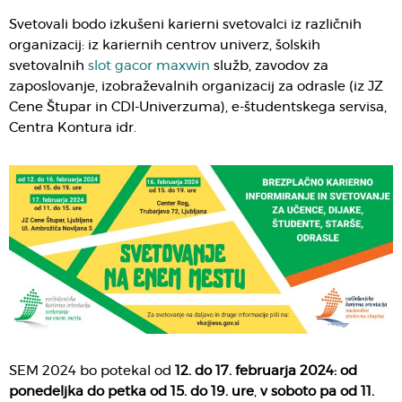
Svetovali bodo izkušeni karierni svetovalci iz različnih
organizacij: iz kariernih centrov univerz, šolskih
svetovalnih
slot gacor maxwin
služb, zavodov za
zaposlovanje, izobraževalnih organizacij za odrasle (iz JZ
Cene Štupar in CDI-Univerzuma), e-študentskega servisa,
Centra Kontura idr.
SEM 2024 bo potekal od
12. do 17. februarja 2024: od
ponedeljka do petka od 15. do 19. ure
,
v
soboto pa od 11.