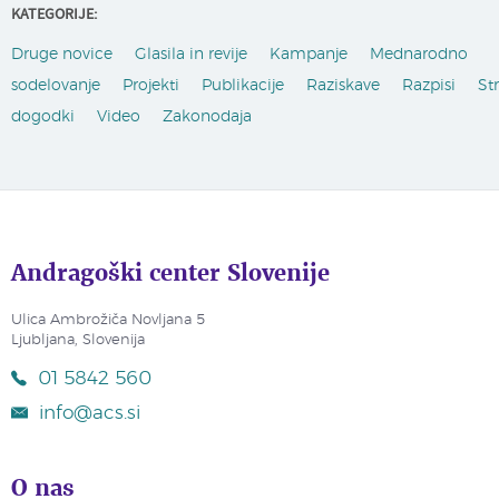
KATEGORIJE:
Druge novice
Glasila in revije
Kampanje
Mednarodno
sodelovanje
Projekti
Publikacije
Raziskave
Razpisi
St
dogodki
Video
Zakonodaja
Andragoški center Slovenije
Ulica Ambrožiča Novljana 5
Ljubljana, Slovenija
01 5842 560
info@acs.si
O nas