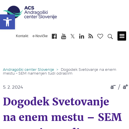
Open toolbar
Kontakt
e-Novičke
Skip
to
main
content
Andragoški center Slovenije
>
Dogodek Svetovanje na enem
mestu – SEM namenjen tudi odraslim
a
/
a
5. 2. 2024
Dogodek Svetovanje
na enem mestu – SEM