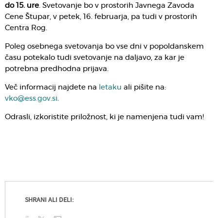
do 15. ure
. Svetovanje bo v prostorih Javnega Zavoda
Cene Štupar, v petek, 16. februarja, pa tudi v prostorih
Centra Rog.
Poleg osebnega svetovanja bo vse dni v popoldanskem
času potekalo tudi svetovanje na daljavo, za kar je
potrebna predhodna prijava.
Več informacij najdete na
letaku
ali pišite na:
vko@ess.gov.si
.
Odrasli, izkoristite priložnost, ki je namenjena tudi vam!
SHRANI ALI DELI: