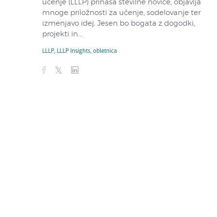
učenje (LLLP) prinaša številne novice, objavlja
mnoge priložnosti za učenje, sodelovanje ter
izmenjavo idej. Jesen bo bogata z dogodki,
projekti in...
LLLP
,
LLLP Insights
,
obletnica