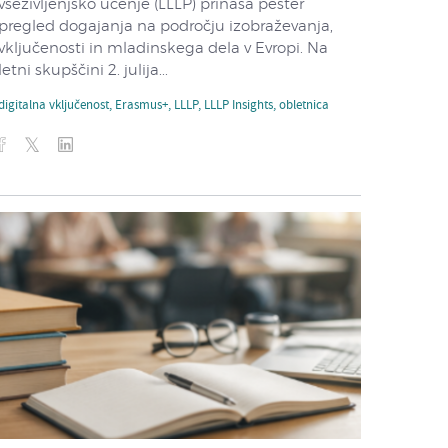
vseživljenjsko učenje (LLLP) prinaša pester
pregled dogajanja na področju izobraževanja,
vključenosti in mladinskega dela v Evropi. Na
letni skupščini 2. julija...
digitalna vključenost
,
Erasmus+
,
LLLP
,
LLLP Insights
,
obletnica