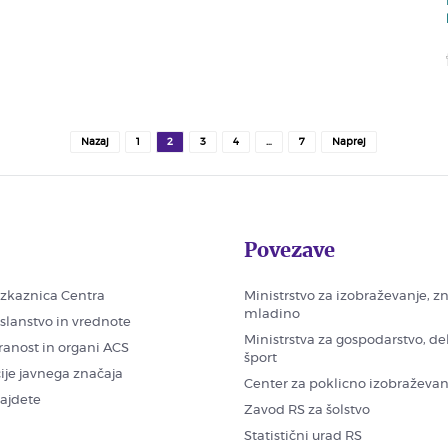
Nazaj
1
2
3
4
…
7
Naprej
Povezave
zkaznica Centra
Ministrstvo za izobraževanje, z
mladino
oslanstvo in vrednote
Ministrstva za gospodarstvo, de
ranost in organi ACS
šport
ije javnega značaja
Center za poklicno izobraževan
najdete
Zavod RS za šolstvo
Statistični urad RS