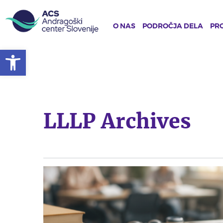
O NAS
PODROČJA DELA
PRO
Open toolbar
Skip
to
main
content
LLLP Archives