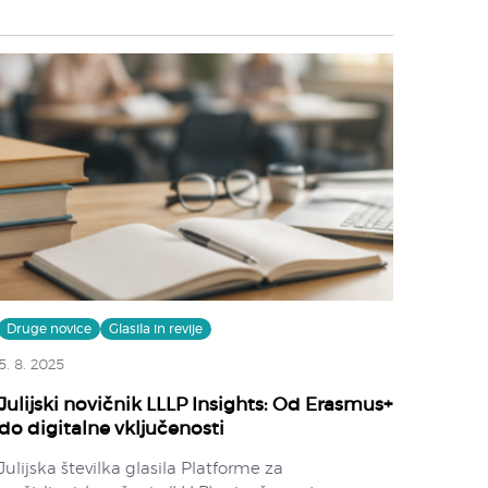
Druge novice
Glasila in revije
5. 8. 2025
Julijski novičnik LLLP Insights: Od Erasmus+
do digitalne vključenosti
Julijska številka glasila Platforme za