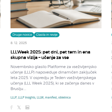
Druge novice
Glasila in revije
8. 12. 2025
LLLWeek 2025: pet dni, pet tem in ena
skupna vizija – učenje za vse
Novembrsko glasilo Platforme za vseživljenjsko
učenje (LLLP) napoveduje dinamičen zaključek
leta 2025. V ospredju je Teden vseživljenjskega
a
učenja (LLL Week 2025), ki se začenja danes v
Bruslju....
LLLP
,
LLLP Insights
,
LLLW
,
manifest
,
obletnica