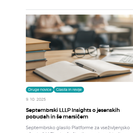
Druge novice
Glasila in revije
9. 10. 2025
Septembrski LLLP Insights o jesenskih
pobudah in še marsičem
Septembrsko glasilo Platforme za vseživljenjsko