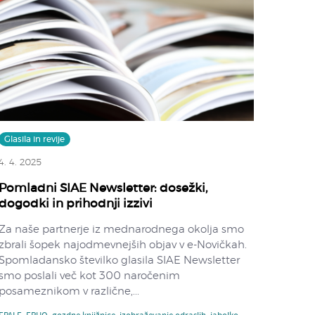
Glasila in revije
4. 4. 2025
Pomladni SIAE Newsletter: dosežki,
dogodki in prihodnji izzivi
Za naše partnerje iz mednarodnega okolja smo
zbrali šopek najodmevnejših objav v e-Novičkah.
Spomladansko številko glasila SIAE Newsletter
smo poslali več kot 300 naročenim
posameznikom v različne,...