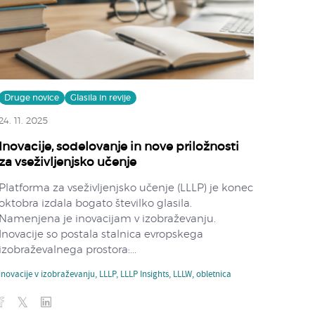
Druge novice
Glasila in revije
24. 11. 2025
Inovacije, sodelovanje in nove priložnosti
za vseživljenjsko učenje
Platforma za vseživljenjsko učenje (LLLP) je konec
oktobra izdala bogato številko glasila.
Namenjena je inovacijam v izobraževanju.
Inovacije so postala stalnica evropskega
izobraževalnega prostora:...
inovacije v izobraževanju
,
LLLP
,
LLLP Insights
,
LLLW
,
obletnica