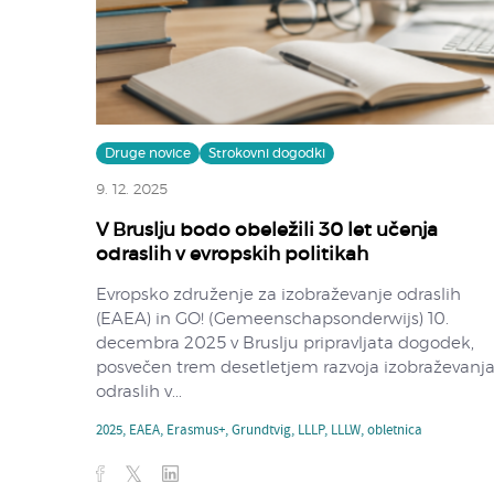
Druge novice
Strokovni dogodki
9. 12. 2025
V Bruslju bodo obeležili 30 let učenja
odraslih v evropskih politikah
Evropsko združenje za izobraževanje odraslih
(EAEA) in GO! (Gemeenschapsonderwijs) 10.
decembra 2025 v Bruslju pripravljata dogodek,
posvečen trem desetletjem razvoja izobraževanj
odraslih v...
2025
,
EAEA
,
Erasmus+
,
Grundtvig
,
LLLP
,
LLLW
,
obletnica