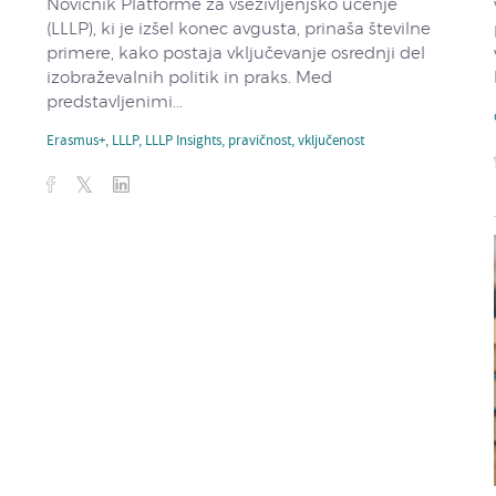
Novičnik Platforme za vseživljenjsko učenje
(LLLP), ki je izšel konec avgusta, prinaša številne
primere, kako postaja vključevanje osrednji del
izobraževalnih politik in praks. Med
predstavljenimi...
Erasmus+
,
LLLP
,
LLLP Insights
,
pravičnost
,
vključenost