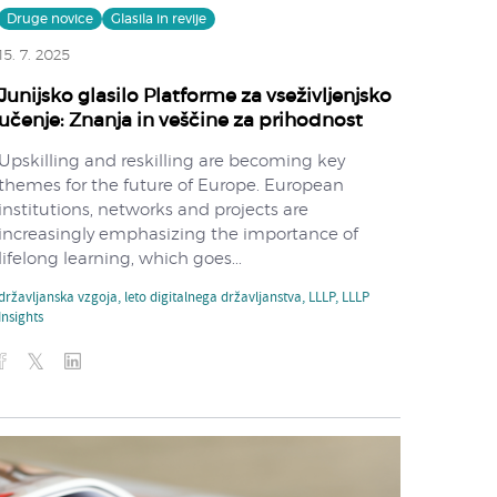
Druge novice
Glasila in revije
15. 7. 2025
Junijsko glasilo Platforme za vseživljenjsko
učenje: Znanja in veščine za prihodnost
Upskilling and reskilling are becoming key
themes for the future of Europe. European
institutions, networks and projects are
increasingly emphasizing the importance of
lifelong learning, which goes...
državljanska vzgoja
,
leto digitalnega državljanstva
,
LLLP
,
LLLP
Insights