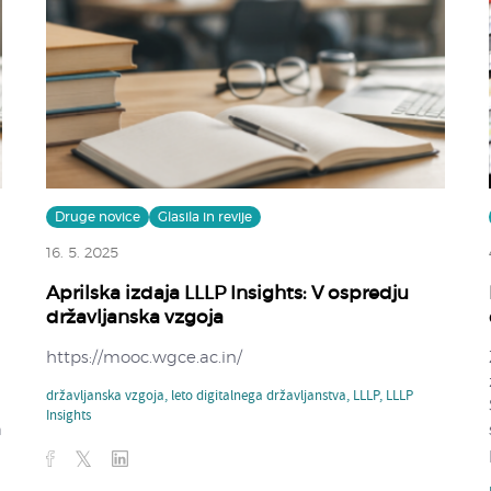
Druge novice
Glasila in revije
16. 5. 2025
Aprilska izdaja LLLP Insights: V ospredju
državljanska vzgoja
https://mooc.wgce.ac.in/
državljanska vzgoja
,
leto digitalnega državljanstva
,
LLLP
,
LLLP
Insights
a