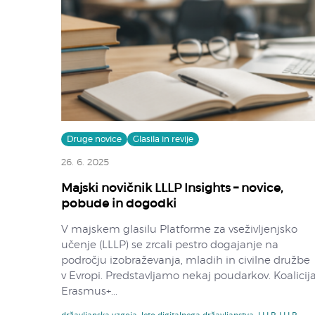
Druge novice
Glasila in revije
26. 6. 2025
Majski novičnik LLLP Insights – novice,
pobude in dogodki
V majskem glasilu Platforme za vseživljenjsko
učenje (LLLP) se zrcali pestro dogajanje na
področju izobraževanja, mladih in civilne družbe
v Evropi. Predstavljamo nekaj poudarkov. Koalicij
Erasmus+...