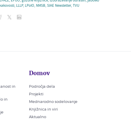
EPALE
,
EPUO
,
gozdne knjižnice
,
izobraževanje odraslih
,
jabolko
kakovosti
,
LLLP
,
LPoIO
,
NMSB
,
SIAE Newsletter
,
TVU
Domov
nanost in
Področja dela
Projekti
lo in
Mednarodno sodelovanje
Knjižnica in viri
je
Aktualno