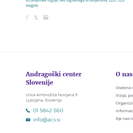
državljanska vzgoja
,
leto digitalnega državljanstva
,
LLLP
,
LLLP
Insights
Andragoški center
O nas
Slovenije
Osebna i
Ulica Ambrožiča Novljana 5
Vizija, p
Ljubljana, Slovenija
Organizi
01 5842 560
Informac
Kje nas 
info@acs.si