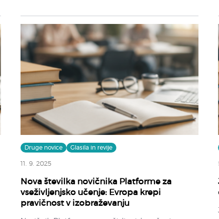
Druge novice
Glasila in revije
11. 9. 2025
Nova številka novičnika Platforme za
vseživljenjsko učenje: Evropa krepi
pravičnost v izobraževanju