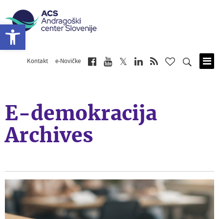
Open toolbar
Kontakt
e-Novičke
Skip
to
main
content
E-demokracija
Archives