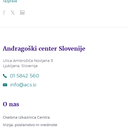
razprave
Andragoški center Slovenije
Ulica Ambrožiča Novljana 5
Ljubljana, Slovenija
01 5842 560
info@acs.si
O nas
Osebna izkaznica Centra
Vizija, poslanstvo in vrednote