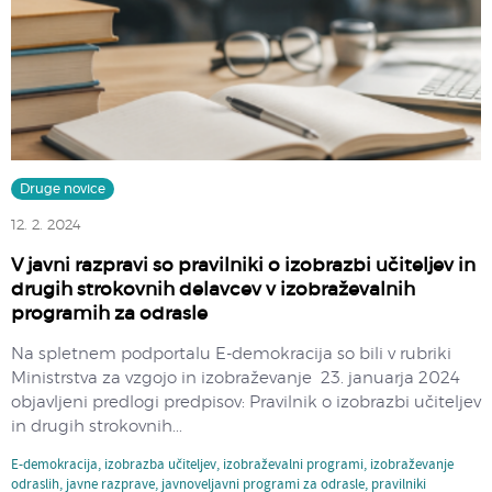
Druge novice
12. 2. 2024
V javni razpravi so pravilniki o izobrazbi učiteljev in
drugih strokovnih delavcev v izobraževalnih
programih za odrasle
Na spletnem podportalu E-demokracija so bili v rubriki
Ministrstva za vzgojo in izobraževanje 23. januarja 2024
objavljeni predlogi predpisov: Pravilnik o izobrazbi učiteljev
in drugih strokovnih...
E-demokracija
,
izobrazba učiteljev
,
izobraževalni programi
,
izobraževanje
odraslih
,
javne razprave
,
javnoveljavni programi za odrasle
,
pravilniki