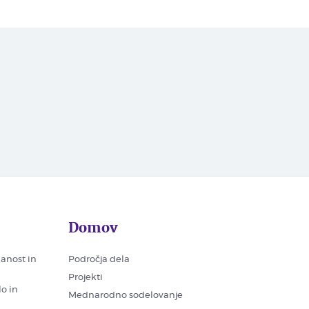
Domov
nanost in
Področja dela
Projekti
lo in
Mednarodno sodelovanje