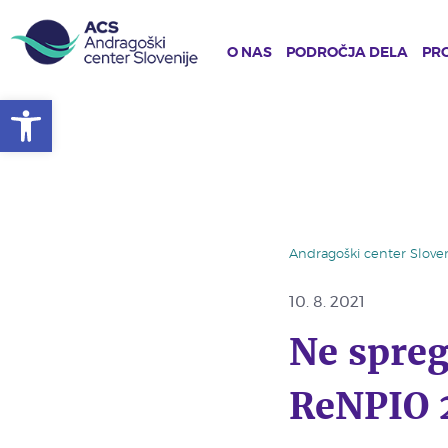
O NAS
PODROČJA DELA
PRO
Open toolbar
Skip
to
main
content
Andragoški center Sloven
10. 8. 2021
Ne spreg
ReNPIO 