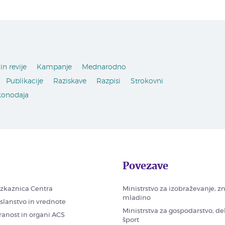
in revije
Kampanje
Mednarodno
Publikacije
Raziskave
Razpisi
Strokovni
konodaja
Povezave
zkaznica Centra
Ministrstvo za izobraževanje, z
mladino
oslanstvo in vrednote
Ministrstva za gospodarstvo, de
ranost in organi ACS
šport