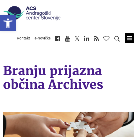
Open toolbar
Kontakt
e-Novičke
Skip
to
main
content
Branju prijazna
občina Archives