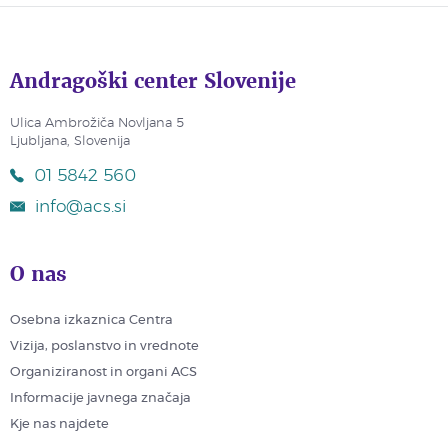
Andragoški center Slovenije
Ulica Ambrožiča Novljana 5
Ljubljana, Slovenija
01 5842 560
info@acs.si
O nas
Osebna izkaznica Centra
Vizija, poslanstvo in vrednote
Organiziranost in organi ACS
Informacije javnega značaja
Kje nas najdete