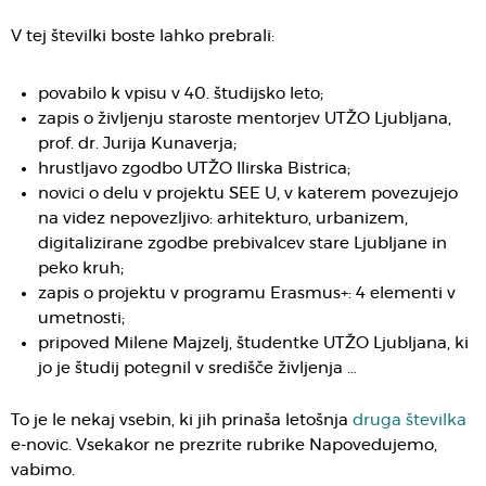
V tej številki boste lahko prebrali:
povabilo k vpisu v 40. študijsko leto;
zapis o življenju staroste mentorjev UTŽO Ljubljana,
prof. dr. Jurija Kunaverja;
hrustljavo zgodbo UTŽO Ilirska Bistrica;
novici o delu v projektu SEE U, v katerem povezujejo
na videz nepovezljivo: arhitekturo, urbanizem,
digitalizirane zgodbe prebivalcev stare Ljubljane in
peko kruh;
zapis o projektu v programu Erasmus+: 4 elementi v
umetnosti;
pripoved Milene Majzelj, študentke UTŽO Ljubljana, ki
jo je študij potegnil v središče življenja …
To je le nekaj vsebin, ki jih prinaša letošnja
druga številka
e-novic. Vsekakor ne prezrite rubrike Napovedujemo,
vabimo.