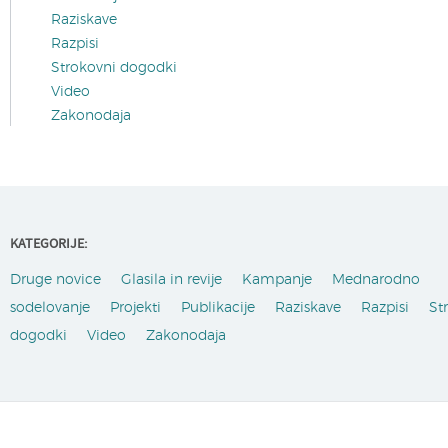
Raziskave
Razpisi
Strokovni dogodki
Video
Zakonodaja
KATEGORIJE:
Druge novice
Glasila in revije
Kampanje
Mednarodno
sodelovanje
Projekti
Publikacije
Raziskave
Razpisi
St
dogodki
Video
Zakonodaja