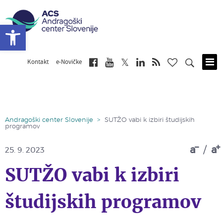
Open toolbar
Kontakt
e-Novičke
Skip
to
main
content
Andragoški center Slovenije
>
SUTŽO vabi k izbiri študijskih
programov
a
/
a
25. 9. 2023
SUTŽO vabi k izbiri
študijskih programov