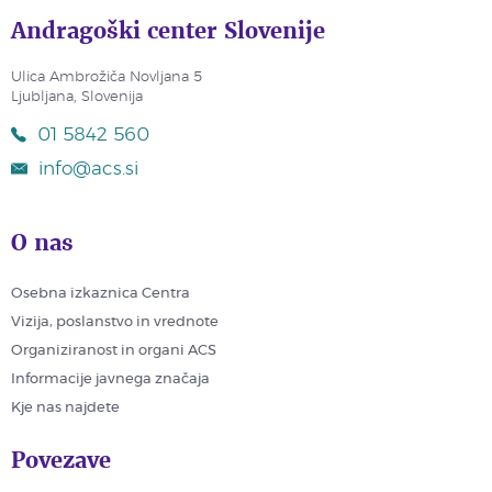
Andragoški center Slovenije
Ulica Ambrožiča Novljana 5
Ljubljana, Slovenija
01 5842 560
info@acs.si
O nas
Osebna izkaznica Centra
Vizija, poslanstvo in vrednote
Organiziranost in organi ACS
Informacije javnega značaja
Kje nas najdete
Povezave