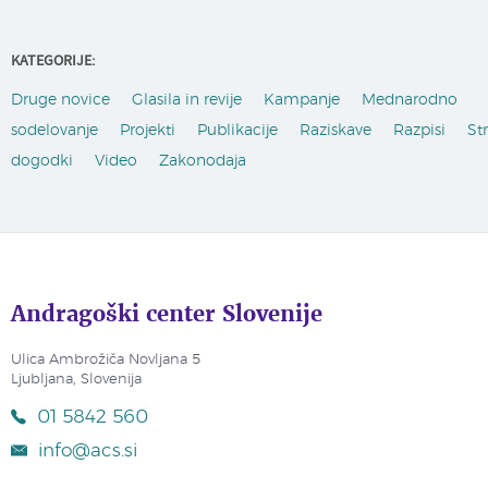
KATEGORIJE:
Druge novice
Glasila in revije
Kampanje
Mednarodno
sodelovanje
Projekti
Publikacije
Raziskave
Razpisi
St
dogodki
Video
Zakonodaja
Andragoški center Slovenije
Ulica Ambrožiča Novljana 5
Ljubljana, Slovenija
01 5842 560
info@acs.si