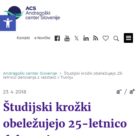
Open toolbar
Kontakt
e-Novičke
Skip
to
main
content
Andragoški center Slovenije
>
Študijski krožki obeležujejo 25-
letnico delovanja z razstavo v Tivoliju
a
/
a
23. 4. 2018
Študijski krožki
obeležujejo 25-letnico