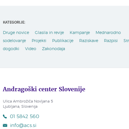
KATEGORIJE:
Druge novice
Glasila in revije
Kampanje
Mednarodno
sodelovanje
Projekti
Publikacije
Raziskave
Razpisi
St
dogodki
Video
Zakonodaja
Andragoški center Slovenije
Ulica Ambrožiča Novljana 5
Ljubljana, Slovenija
01 5842 560
info@acs.si