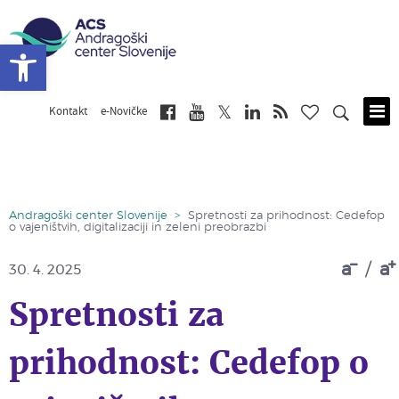
Open toolbar
Kontakt
e-Novičke
Skip
to
main
content
Andragoški center Slovenije
>
Spretnosti za prihodnost: Cedefop
o vajeništvih, digitalizaciji in zeleni preobrazbi
a
/
a
30. 4. 2025
Spretnosti za
prihodnost: Cedefop o