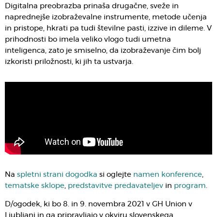
Digitalna preobrazba prinaša drugačne, sveže in
naprednejše izobraževalne instrumente, metode učenja
in pristope, hkrati pa tudi številne pasti, izzive in dileme. V
prihodnosti bo imela veliko vlogo tudi umetna
inteligenca, zato je smiselno, da izobraževanje čim bolj
izkoristi priložnosti, ki jih ta ustvarja.
Na
spletni strani dogodka
si oglejte
namen konference
,
tematske sklope
,
predstavitve predavateljev
in
program
.
D/ogodek, ki bo 8. in 9. novembra 2021 v GH Union v
Ljubljani in ga pripravljajo v okviru slovenskega