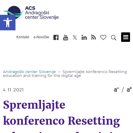
Open toolbar
Kontakt
e-Novičke
Skip
to
main
content
Andragoški center Slovenije
>
Spremljajte konferenco Resetting
education and training for the digital age
a
/
a
4. 11. 2021
Spremljajte
konferenco Resetting