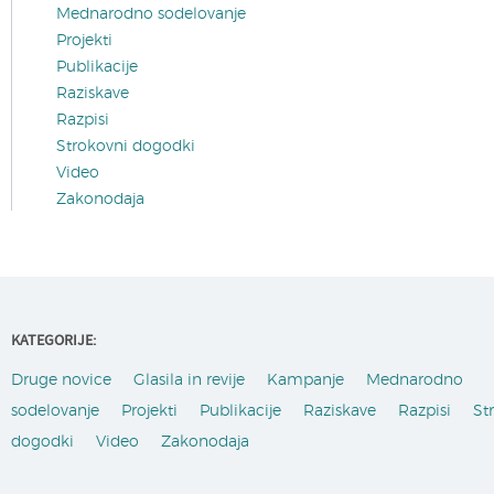
Mednarodno sodelovanje
Projekti
Publikacije
Raziskave
Razpisi
Strokovni dogodki
Video
Zakonodaja
KATEGORIJE:
Druge novice
Glasila in revije
Kampanje
Mednarodno
sodelovanje
Projekti
Publikacije
Raziskave
Razpisi
St
dogodki
Video
Zakonodaja