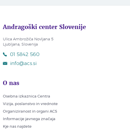
Andragoški center Slovenije
Ulica Ambrožiča Novljana 5
Ljubljana, Slovenija
01 5842 560
info@acs.si
O nas
Osebna izkaznica Centra
Vizija, poslanstvo in vrednote
Organiziranost in organi ACS
Informacije javnega značaja
Kje nas najdete