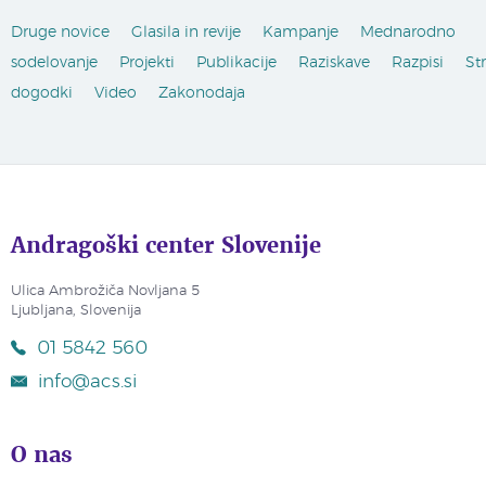
Druge novice
Glasila in revije
Kampanje
Mednarodno
sodelovanje
Projekti
Publikacije
Raziskave
Razpisi
St
dogodki
Video
Zakonodaja
Andragoški center Slovenije
Ulica Ambrožiča Novljana 5
Ljubljana, Slovenija
01 5842 560
info@acs.si
O nas