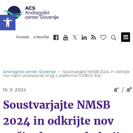
Open toolbar
Kontakt
e-Novičke
Skip
to
main
content
Andragoški center Slovenije
>
Soustvarjajte NMSB 2024 in odkrijte
nov način dostopa do knjig s platformo COBISS Ela!
a
/
a
16. 9. 2024
Soustvarjajte NMSB
2024 in odkrijte nov