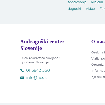
sodelovanje
Projekti
dogodki
Video
Za
Andragoški center
O nas
Slovenije
Osebna i
Ulica Ambrožiča Novljana 5
Vizija, p
Ljubljana, Slovenija
Organizi
01 5842 560
Informac
Kje nas 
info@acs.si