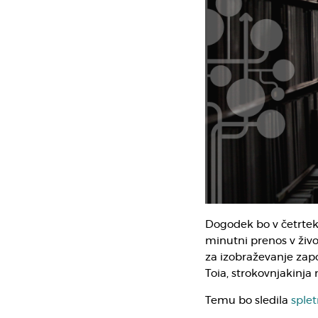
Dogodek bo v četrtek,
minutni prenos v živ
za izobraževanje zapo
Toia, strokovnjakinja 
Temu bo sledila
sple