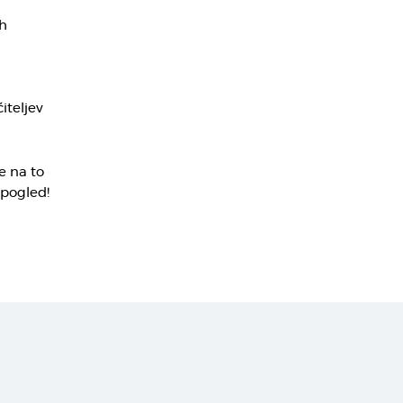
h
iteljev
e na to
 pogled!