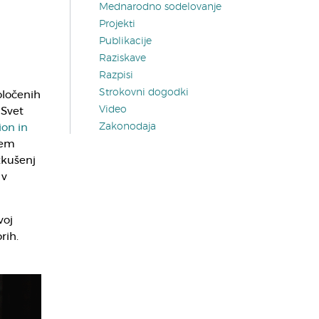
Mednarodno sodelovanje
Projekti
Publikacije
Raziskave
Razpisi
Strokovni dogodki
oločenih
Video
 Svet
Zakonodaja
on in
tem
zkušenj
 v
voj
rih.