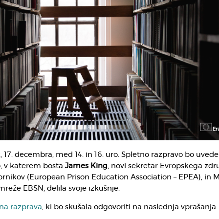
 17. decembra, med 14. in 16. uro. Spletno razpravo bo uvede
o, v katerem bosta
James King
, novi sekretar Evropskega zdr
rnikov (European Prison Education Association – EPEA), in M
mreže EBSN, delila svoje izkušnje.
tna razprava
, ki bo skušala odgovoriti na naslednja vprašanja: