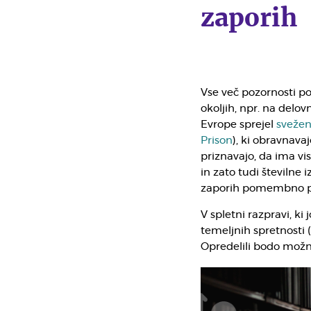
zaporih
Vse več pozornosti p
okoljih, npr. na delov
Evrope sprejel
sveženj
Prison
), ki obravnav
priznavajo, da ima vi
in zato tudi številne
zaporih pomembno pri
V spletni razpravi, k
temeljnih spretnosti (
Opredelili bodo možno