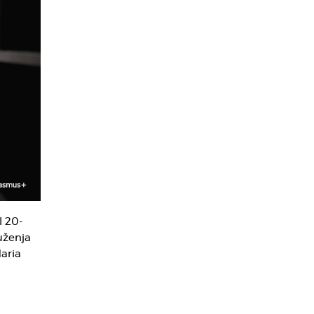
l 20-
uženja
aria