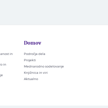
Domov
nanost in
Področja dela
Projekti
lo in
Mednarodno sodelovanje
Knjižnica in viri
je
Aktualno