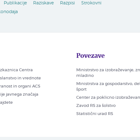
Publikacije
Raziskave
Razpisi
Strokovni
konodaja
Povezave
zkaznica Centra
Ministrstvo za izobraževanje, z
mladino
oslanstvo in vrednote
Ministrstva za gospodarstvo, de
ranost in organi ACS
šport
ije javnega značaja
Center za poklicno izobraževan
najdete
Zavod RS za šolstvo
Statistični urad RS