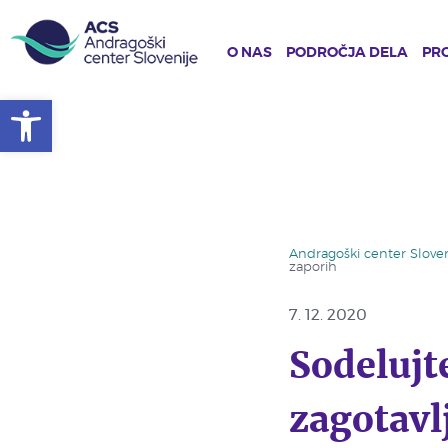
O NAS
PODROČJA DELA
PRO
Open toolbar
Skip
to
main
content
Andragoški center Sloven
zaporih
7. 12. 2020
Sodelujte
zagotavl