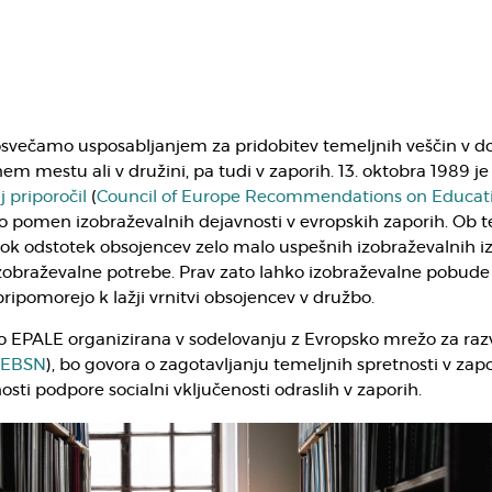
osvečamo usposabljanjem za pridobitev temeljnih veščin v d
nem mestu ali v družini, pa tudi v zaporih. 13. oktobra 1989 je
 priporočil
(
Council of Europe Recommendations on Educati
ajo pomen izobraževalnih dejavnosti v evropskih zaporih. Ob 
sok odstotek obsojencev zelo malo uspešnih izobraževalnih i
 izobraževalne potrebe. Prav zato lahko izobraževalne pobude
pomorejo k lažji vrnitvi obsojencev v družbo.
i jo EPALE organizirana v sodelovanju z Evropsko mrežo za raz
EBSN
), bo govora o zagotavljanju temeljnih spretnosti v zapo
sti podpore socialni vključenosti odraslih v zaporih.