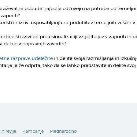
braževalne pobude najbolje odzovejo na potrebe po temeljni
v zaporih?
oristi in izzivi usposabljanja za pridobitev temeljnih veščin v
nejši izzivi pri profesionalizaciji vzgojiteljev v zaporih in uč
ki delajo v popravnih zavodih?
etne razprave udeležite
in delite svoja razmišljanja in izkušnj
arje je že odprta, tako da se lahko predstavite in delite svoj
in revije
Kampanje
Mednarodno