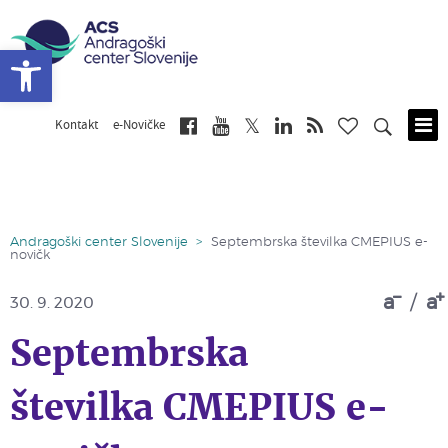
Open toolbar
Kontakt
e-Novičke
Skip
to
main
content
Andragoški center Slovenije
>
Septembrska številka CMEPIUS e-
novičk
a
/
a
30. 9. 2020
Septembrska
številka CMEPIUS e-