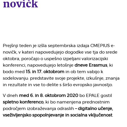
novičk
Prejšnji teden je izšla septembrska izdaja CMEPIUS e-
novičk, v kateri napovedujejo dogodke vse tja do srede
oktobra, poročajo o uspešno izpeljani valorizacijski
konferenci, napovedujejo letošnje
dneve Erasmus
, ki
bodo med
15. in 17. oktobrom
in ob tem vabijo k
sodelovanju: predstavite svoje projekte, izkušnje, znanja
in rezultate in vse to delite s širšo evropsko javnostjo.
V dneh
med 6. in 8. oktobrom
2020
bo EPALE gostil
spletno konferenco
, ki bo namenjena prednostnim
področjem izobraževanja odraslih
–
digitalno učenje,
vseživljenjsko spopolnjevanje in socialna vključenost
.