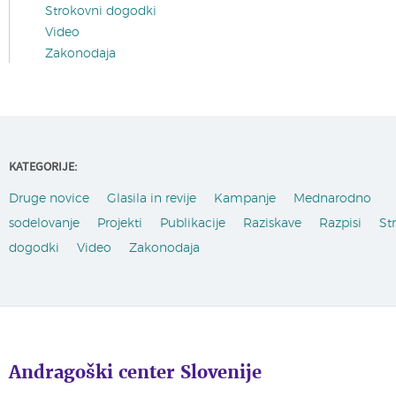
Strokovni dogodki
Video
Zakonodaja
KATEGORIJE:
Druge novice
Glasila in revije
Kampanje
Mednarodno
sodelovanje
Projekti
Publikacije
Raziskave
Razpisi
St
dogodki
Video
Zakonodaja
Andragoški center Slovenije