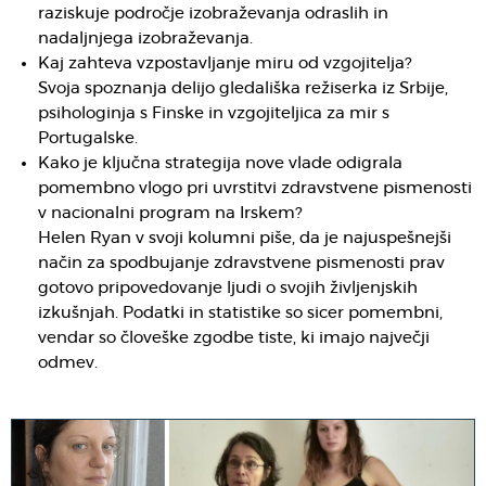
raziskuje področje izobraževanja odraslih in
nadaljnjega izobraževanja.
Kaj zahteva vzpostavljanje miru od vzgojitelja?
Svoja spoznanja delijo gledališka režiserka iz Srbije,
psihologinja s Finske in vzgojiteljica za mir s
Portugalske.
Kako je ključna strategija nove vlade odigrala
pomembno vlogo pri uvrstitvi zdravstvene pismenosti
v nacionalni program na Irskem?
Helen Ryan v svoji kolumni piše, da je najuspešnejši
način za spodbujanje zdravstvene pismenosti prav
gotovo pripovedovanje ljudi o svojih življenjskih
izkušnjah. Podatki in statistike so sicer pomembni,
vendar so človeške zgodbe tiste, ki imajo največji
odmev.