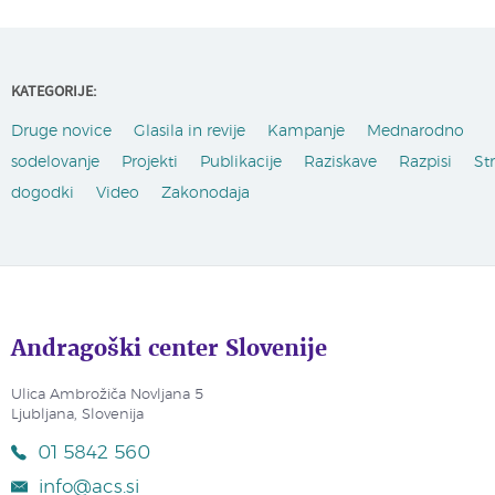
KATEGORIJE:
Druge novice
Glasila in revije
Kampanje
Mednarodno
sodelovanje
Projekti
Publikacije
Raziskave
Razpisi
St
dogodki
Video
Zakonodaja
Andragoški center Slovenije
Ulica Ambrožiča Novljana 5
Ljubljana, Slovenija
01 5842 560
info@acs.si