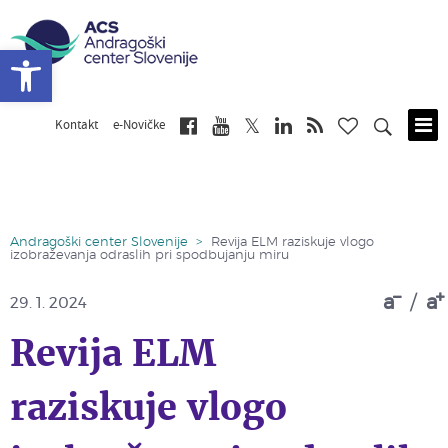
Open toolbar
Kontakt
e-Novičke
Skip
to
main
content
Andragoški center Slovenije
>
Revija ELM raziskuje vlogo
izobraževanja odraslih pri spodbujanju miru
a
/
a
29. 1. 2024
Revija ELM
raziskuje vlogo