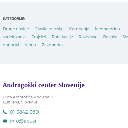
KATEGORIJE:
Druge novice
Glasila in revije
Kampanje
Mednarodno
sodelovanje
Projekti
Publikacije
Raziskave
Razpisi
St
dogodki
Video
Zakonodaja
Andragoški center Slovenije
Ulica Ambrožiča Novljana 5
Ljubljana, Slovenija
01 5842 560
info@acs.si