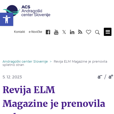
Open toolbar
Kontakt
e-Novičke
Skip
to
main
content
Andragoški center Slovenije
>
Revija ELM Magazine je prenovila
spletno stran
a
/
a
5. 12. 2023
Revija ELM
Magazine je prenovila