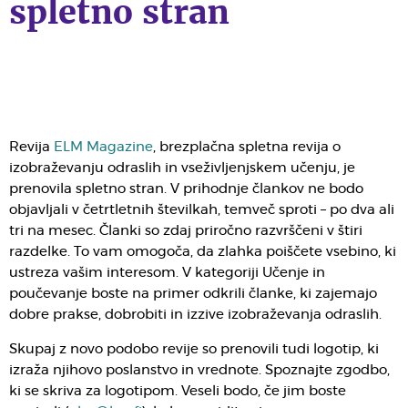
spletno stran
Revija
ELM Magazine
, brezplačna spletna revija o
izobraževanju odraslih in vseživljenjskem učenju, je
prenovila spletno stran. V prihodnje člankov ne bodo
objavljali v četrtletnih številkah, temveč sproti – po dva ali
tri na mesec. Članki so zdaj priročno razvrščeni v štiri
razdelke. To vam omogoča, da zlahka poiščete vsebino, ki
ustreza vašim interesom. V kategoriji Učenje in
poučevanje boste na primer odkrili članke, ki zajemajo
dobre prakse, dobrobiti in izzive izobraževanja odraslih.
Skupaj z novo podobo revije so prenovili tudi logotip, ki
izraža njihovo poslanstvo in vrednote. Spoznajte zgodbo,
ki se skriva za logotipom. Veseli bodo, če jim boste