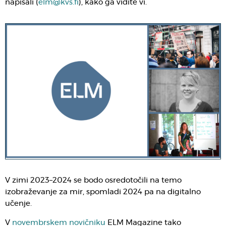
napisali (
elm@kvs.fi
), kako ga vidite vi.
V zimi 2023–2024 se bodo osredotočili na temo
izobraževanje za mir, spomladi 2024 pa na digitalno
učenje.
V
novembrskem novičniku
ELM Magazine tako