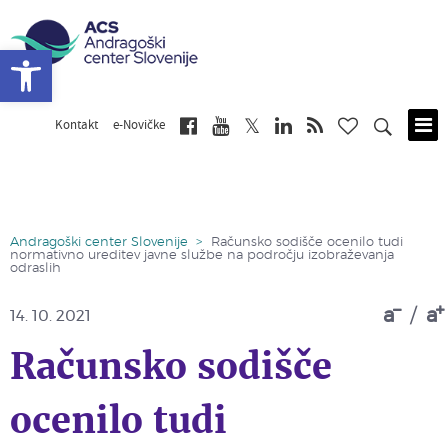
Open toolbar
Kontakt
e-Novičke
Skip
to
main
content
Andragoški center Slovenije
>
Računsko sodišče ocenilo tudi
normativno ureditev javne službe na področju izobraževanja
odraslih
a
/
a
14. 10. 2021
Računsko sodišče
ocenilo tudi