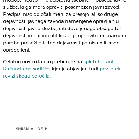
mogoče nedvomno ugotoviti vsebine in obsega javne
službe, ki ga mora opraviti posamezen javni zavod.
Predpisi niso določali meril za presojo, ali so druge
dejavnosti javnega zavoda namenjene opravljanju
dejavnosti javne službe, niti dovoljenega obsega teh
dejavnosti in načina oblikovanja njihovih cen, nameni
porabe presežka iz teh dejavnosti pa niso bili jasno
opredeljeni.
Celotno novico lahko preberete na
spletni strani
Računskega sodišča
, kjer je objavljen tudi
povzetek
revizijskega poročila
.
SHRANI ALI DELI: