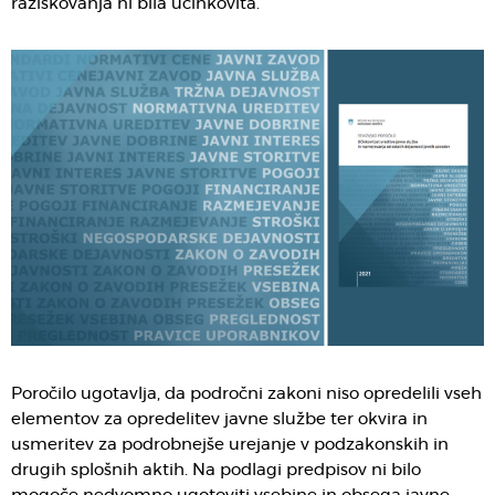
raziskovanja ni bila učinkovita.
Poročilo ugotavlja, da področni zakoni niso opredelili vseh
elementov za opredelitev javne službe ter okvira in
usmeritev za podrobnejše urejanje v podzakonskih in
drugih splošnih aktih. Na podlagi predpisov ni bilo