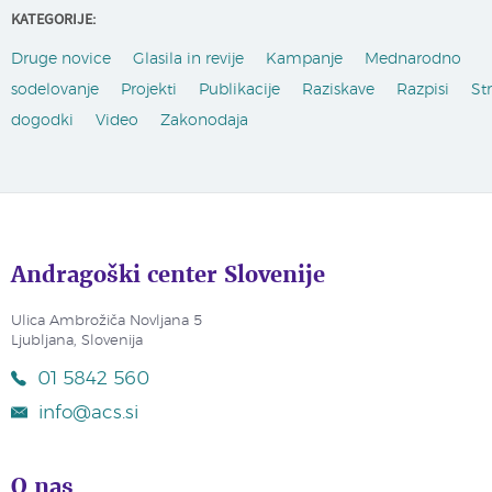
KATEGORIJE:
Druge novice
Glasila in revije
Kampanje
Mednarodno
sodelovanje
Projekti
Publikacije
Raziskave
Razpisi
St
dogodki
Video
Zakonodaja
Andragoški center Slovenije
Ulica Ambrožiča Novljana 5
Ljubljana, Slovenija
01 5842 560
info@acs.si
O nas