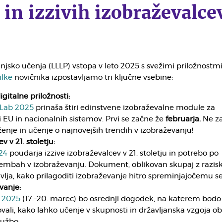
 in izzivih izobraževalce
enjsko učenja (LLLP) vstopa v leto 2025 s svežimi priložnostmi
ilke
novičnika izpostavljamo tri ključne vsebine:
gitalne priložnosti:
 Lab 2025
prinaša štiri edinstvene izobraževalne module za
 EU in nacionalnih sistemov. Prvi se začne že
februarja.
Ne z
enje in učenje o najnovejših trendih v izobraževanju!
v v 21. stoletju:
24
poudarja izzive izobraževalcev v 21. stoletju in potrebo po
mbah v izobraževanju. Dokument, oblikovan skupaj z razisk
tavlja, kako prilagoditi izobraževanje hitro spreminjajočemu se
vanje:
k 2025
(17.–20. marec) bo osrednji dogodek, na katerem bodo
vali, kako lahko učenje v skupnosti in državljanska vzgoja ob
ružbo.