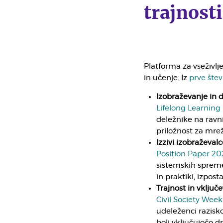
trajnosti
Platforma za vseživlj
in učenje. Iz
prve štev
Izobraževanje in di
Lifelong Learning
deležnike na ravni
priložnost za mrež
Izzivi izobraževalce
Position Paper 20
sistemskih spreme
in praktiki, izpos
Trajnost in vključe
Civil Society Wee
udeleženci razisko
bolj vključujočo d