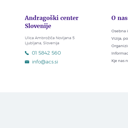
Andragoški center
O nas
Slovenije
Osebna i
Ulica Ambrožiča Novljana 5
Vizija, p
Ljubljana, Slovenija
Organizi
01 5842 560
Informac
Kje nas 
info@acs.si