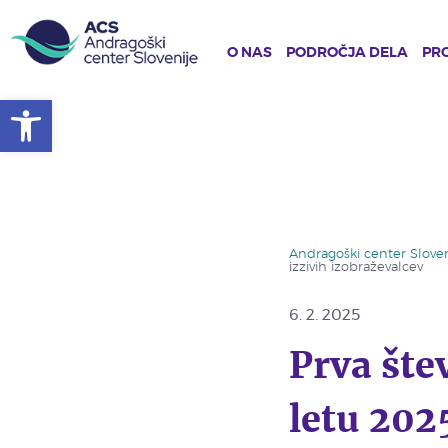
O NAS
PODROČJA DELA
PRO
Open toolbar
Skip
to
main
content
Andragoški center Sloven
izzivih izobraževalcev
6. 2. 2025
Prva šte
letu 202