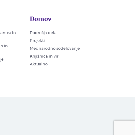
Domov
nanost in
Področja dela
Projekti
lo in
Mednarodno sodelovanje
Knjižnica in viri
je
Aktualno