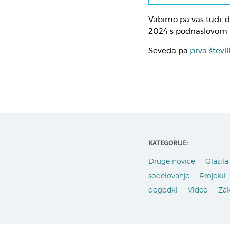
Vabimo pa vas tudi, d
2024 s podnaslovom Ir
Seveda pa
prva števi
KATEGORIJE:
Druge novice
Glasila 
sodelovanje
Projekti
dogodki
Video
Za