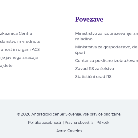
Povezave
zkaznica Centra
Ministrstvo za izobraževanje, z
mladino
oslanstvo in vrednote
Ministrstva za gospodarstvo, de
ranost in organi ACS
šport
ije javnega značaja
Center za poklicno izobraževan
najdete
Zavod RS za šolstvo
Statistični urad RS
© 2026 Andragoški center Slovenije. Vse pravice pridržane.
Politika zasebnosti
| Pravna obvestila
|
Piškotki
Avtor:
Creatim