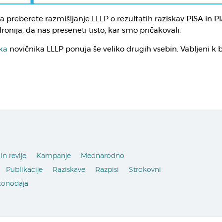
a preberete razmišljanje LLLP o rezultatih raziskav PISA in 
onija, da nas preseneti tisto, kar smo pričakovali.
lka
novičnika LLLP ponuja še veliko drugih vsebin. Vabljeni k b
in revije
Kampanje
Mednarodno
Publikacije
Raziskave
Razpisi
Strokovni
konodaja