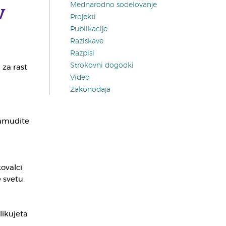
v
Mednarodno sodelovanje
Projekti
Publikacije
Raziskave
Razpisi
Strokovni dogodki
 za rast
Video
Zakonodaja
amudite
ovalci
 svetu.
likujeta