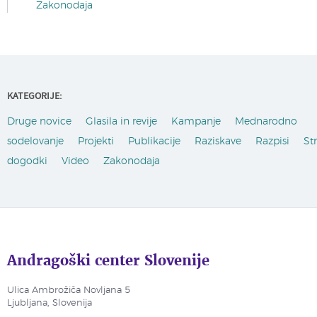
Zakonodaja
KATEGORIJE:
Druge novice
Glasila in revije
Kampanje
Mednarodno
sodelovanje
Projekti
Publikacije
Raziskave
Razpisi
St
dogodki
Video
Zakonodaja
Andragoški center Slovenije
Ulica Ambrožiča Novljana 5
Ljubljana, Slovenija