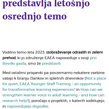
predstavlja letošnjo
osrednjo temo
Vodilno temo leta 2023:
izobraževanje odraslih in zeleni
prehod
, ki jo združenje EAEA napoveduje v svoji
prvi
številki gasila
, smo že
predstavili
.
Med ostalimi prispevki pa povzemamo nekatere vsebine:
vabijo k branju člankov in spletnih dnevnikov (
Not a place
for quiet
,
EAEA Younger Staff Training – an opportunity
for transformative learning experiences?
in
How can we
strengthen learner voice in adult learning – and how can
research help?
), poročajo o projektih, v katerih sodelujejo,
in
napovedujejo dogodke
.