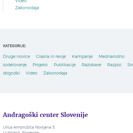
Video
Zakonodaja
KATEGORIJE:
Druge novice
Glasila in revije
Kampanje
Mednarodno
sodelovanje
Projekti
Publikacije
Raziskave
Razpisi
St
dogodki
Video
Zakonodaja
Andragoški center Slovenije
Ulica Ambrožiča Novljana 5
Ljubljana, Slovenija