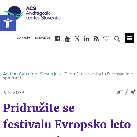
Open toolbar
Kontakt
e-Novičke
Skip
to
main
content
Andragoški center Slovenije
>
Pridružite se festivalu Evropsko leto
spretnosti
a
/
a
3. 5. 2023
Pridružite se
festivalu Evropsko leto