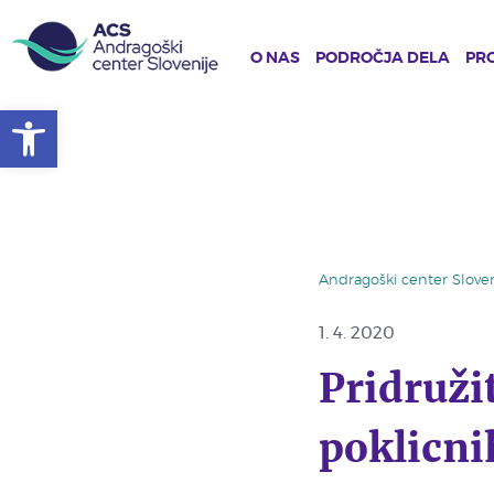
O NAS
PODROČJA DELA
PRO
Open toolbar
Skip
to
main
content
Andragoški center Sloven
1. 4. 2020
Pridruži
poklicni