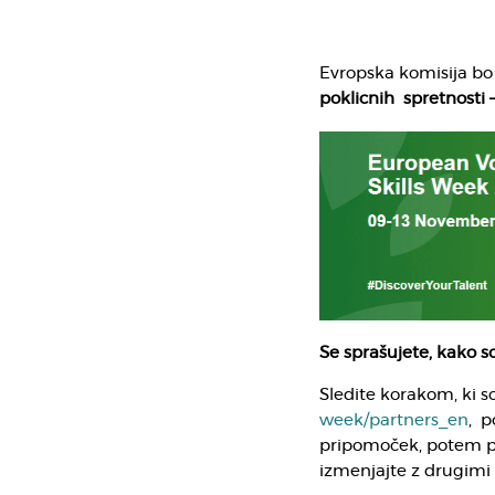
Evropska komisija bo
poklicnih spretnosti 
Se sprašujete, kako s
Sledite korakom, ki s
week/partners_en
, p
pripomoček, potem pa
izmenjajte z drugimi