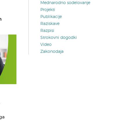
Mednarodno sodelovanje
Projekti
Publikacije
n
Raziskave
Razpisi
Strokovni dogodki
Video
Zakonodaja
-
ga