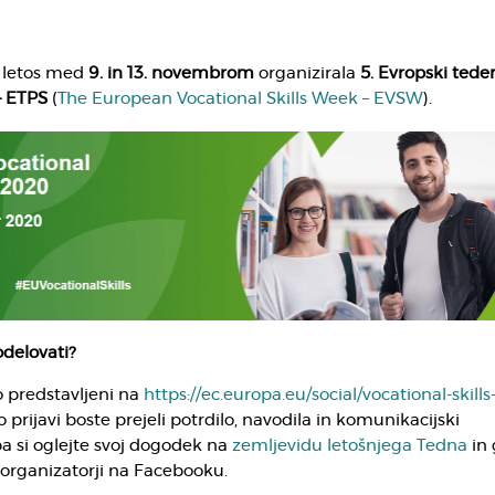
 letos med
9. in 13. novembrom
organizirala
5. Evropski tede
– ETPS
(
The European Vocational Skills Week – EVSW
).
odelovati?
o predstavljeni na
https://ec.europa.eu/social/vocational-skills
o prijavi boste prejeli potrdilo, navodila in komunikacijski
 si oglejte svoj dogodek na
zemljevidu letošnjega Tedna
in 
 organizatorji na Facebooku.